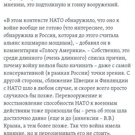
мнению, это подтолкнуло и гонку вооружений.
«В этом контексте НАТО обнаружило, что оно к
войне вообще не готово (что интереснее, это
обнаружила и Россия, которая до этого считала
альянс кошмарно мощным), – добавил он в
комментарии «Голосу Америки». – Собственно, это
среди длинного (очень длинного) списка причин,
почему войну нельзя было начинать – даже с самой
консервативной (в рамках России) точки зрения. С
другой стороны, сближение Швеции и Финляндии
с НАТО шло в любом случае, и скорее всего просто
случилось бы позже. Перевооружение и
восстановление способности НАТО к военным
действиям тоже произошли бы – речь об этом шла
достаточно давно (еще и до (аннексии – В.В.)
Крыма, а тем более позже. Так что война имела
влияние, но и переоценивать его не стоит».