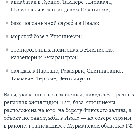
авиабазах в Куопио, Тампере-Пирккала,
Йювяскюля и лапландском Рованиеми;
базе пограничной службы в Ивало;
морской базе в Упинниеми;
тренировочных полигонах в Ниинисало,
Раазепори и Векаранярви;
складах в Паркано, Роваярви, Скиннарвике,
Таммеле, Терволе, Вейтсилуото.
Базы, указанные в соглашении, находятся в разных
регионах Финляндии. Так, база Упинниеми
расположена на юге, на берегу Финского залива, а
объект погранслужбы в Ивало — на севере страны,
в районе, граничащим с Мурманской областью РФ.