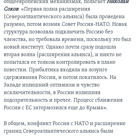
общеевропейских механизмах, полагает
Николай
Соков
: «Первая полна расширения
(Североатлантического альянса) была проведена
разумно, потом возник Совет Россия-НАТО. Новая
структура позволяла подключить Россию без
членства, но требовала времени, поскольку это был
новый институт. Однако почти сразу подошла
вторая волна (расширения альянса), и никто не
попытался ее толком контролировать в плане
повестки. Прибалтика входила на лозунге
сдерживания России, и потом покатилось. На
Западе излишний оптимизм и чувство
исключительности, в России излишняя
подозрительность и прочее. Процесс сближения
России с ЕС затормозился еще до Крыма».
В общем, конфликт России с НАТО и расширение
границ Североатлантического альянса были