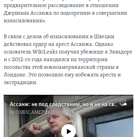
предварительное расследование в отношении
Джулиана Ассанжа по подозрению в совершении
изнасилования».
В связи с делом об изнасиловании в Швеции
действовал ордер на арест Ассанжа. Однако
основатель WikiLeaks получил убежище в Эквадоре
и с 2012-го года находился на территории
посольства этой южноамериканской страны в
Лондоне. Это позволило ему избежать ареста и
экстрадиции.
Ассанж: не под следствием, но и не на свободе
by
ГОЛОС АМЕРИКИ
No media source currently available