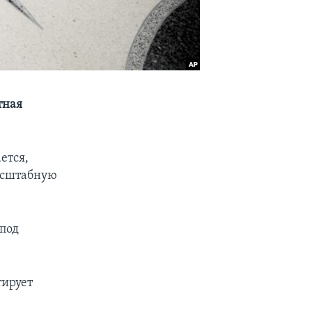
тная
ется,
асштабную
 под
тирует