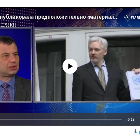
Wikileaks опубликовала предположительно «материалы ЦРУ»
EMB
МЕРИКИ
No media source currently available
5:19
EMBED