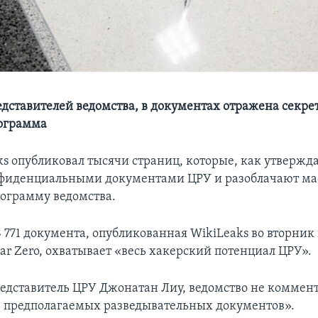
едставителей ведомства, в документах отражена секре
рограмма
ks опубликовал тысячи страниц, которые, как утвержда
нфиденциальными документами ЦРУ и разоблачают м
ограмму ведомства.
 771 документа, опубликованная WikiLeaks во вторник
ar Zero, охватывает «весь хакерский потенциал ЦРУ».
редставитель ЦРУ Джонатан Лиу, ведомство не коммен
 предполагаемых разведывательных документов».