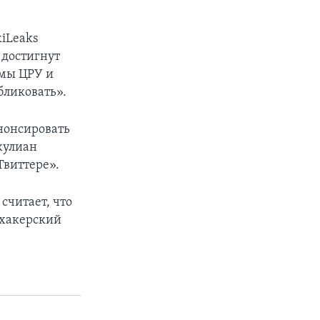
kiLeaks
 достигнут
ммы ЦРУ и
бликовать».
нонсировать
жулиан
Твиттере».
считает, что
 хакерский