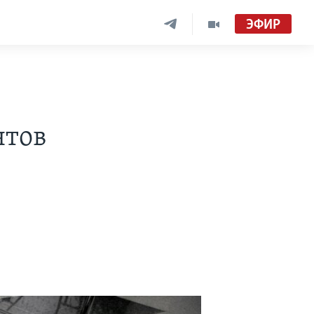
ЭФИР
нтов