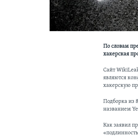
По словам пр
хакерская п
Сайт WikiLea
являются ко
хакерскую пр
Подборка из 8
названием Ye
Как заявил п
«подлинность