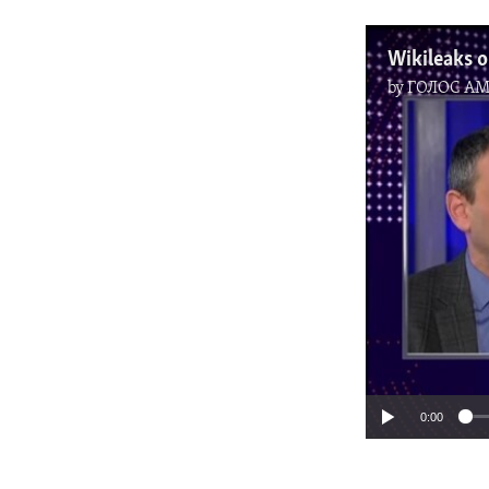
by
ГОЛОС А
0:00