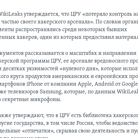
WikiLeaks утверждается, что ЦРУ «потеряло контроль н
частью своего хакерского арсенала». По словам орган
енты распространялись среди некоторых бывших
енных хакеров, один из которых предоставил материал
окументов рассказывается о масштабах и направлении
керской программы ЦРУ, ее арсенале вредоносного п
и десятках уязвимостей «нулевого дня», которые испо
ого круга продуктов американских и европейских про
мартфонов iPhone от компании Apple, Android от Google
аже телевизоров Samsung, которые, по данным WikiLeak
в секретные микрофоны.
акже утверждают, что в ЦРУ есть библиотека хакерског
угие государства, в том числе Россия, чтобы ведомство
ддельные «отпечатки», скрывая свою деятельность и пу