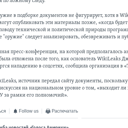
я по ложному следу.
ужие в подборке документов не фигурирует, хотя в Wi
могут опубликовать эти материалы позже, «когда будет
 поводу технической и политической природы програ
ое "оружие" следует анализировать, обезвреживать и пу
ная пресс-конференция, на которой предполагалось а
была отложена после того, как основатель WikiLeaks Д
ргся нападению в соцсетях, сообщила организация в «
iLeaks, источник передал сайту документы, поскольку 
искуссия на национальном уровне о том, «выходит ли
У за рамки его полномочий».
ься
Follow us
Распечатать
жба новостей «Голоса Америки»