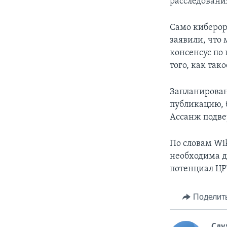
расследовани
Само киберор
заявили, что 
консенсус по
того, как так
Запланирован
публикацию, 
Ассанж подве
По словам Wik
необходима д
потенциал ЦР
Поделит
Слу