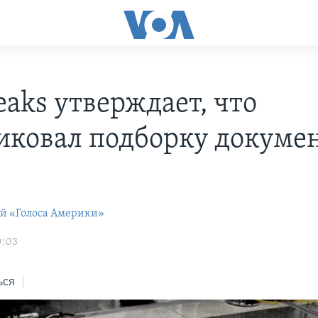
eaks утверждает, что
иковал подборку докуме
ей «Голоса Америки»
0:03
ься