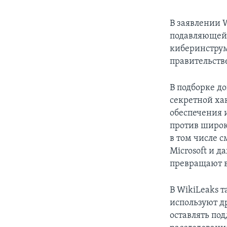
В заявлении 
подавляющей 
киберинструм
правительств
В подборке д
секретной ха
обеспечения 
против широк
в том числе с
Microsoft и д
превращают 
В WikiLeaks т
используют др
оставлять по