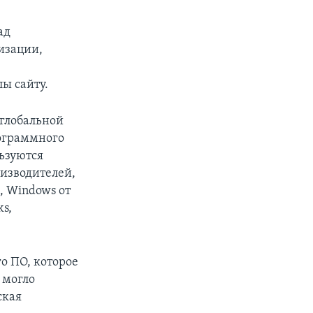
ад
изации,
ы сайту.
 глобальной
px
width
рограммного
льзуются
изводителей,
, Windows от
s,
о ПО, которое
 могло
ская