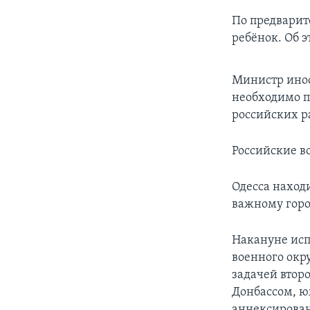
По предварит
ребёнок. Об 
Министр инос
необходимо п
российских р
Российские в
Одесса находи
важному горо
Накануне ис
военного окр
задачей втор
Донбассом, ю
аннексирован