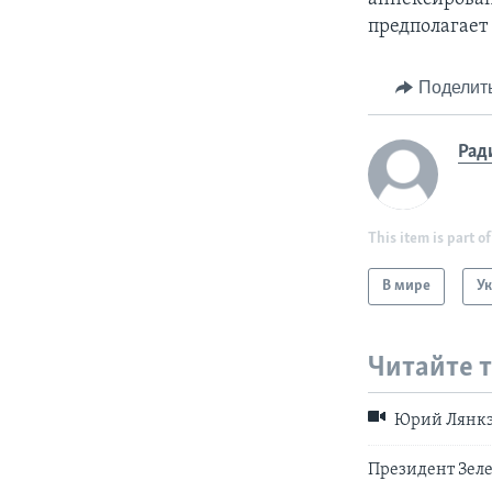
предполагает
Поделит
Рад
This item is part of
В мире
У
Читайте 
Юрий Лянкэ:
Президент Зел