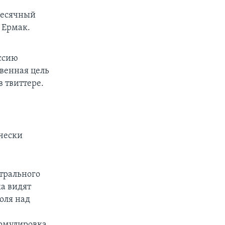
месячный
 Ермак.
ссию
венная цель
в твиттере.
ически
трального
ка видят
оля над
рмулировка