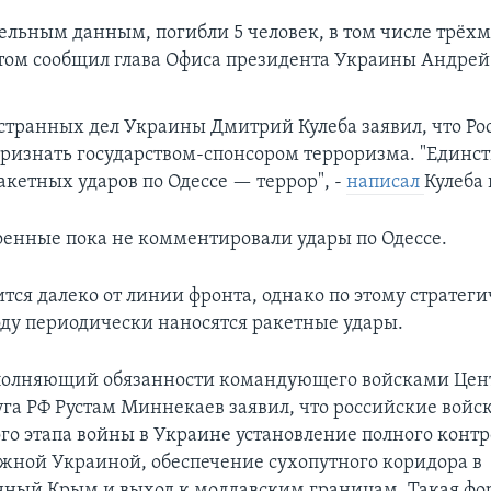
ельным данным, погибли 5 человек, в том числе трёх
этом сообщил глава Офиса президента Украины Андрей
транных дел Украины Дмитрий Кулеба заявил, что Ро
ризнать государством-спонсором терроризма. "Единст
акетных ударов по Одессе — террор", -
написал
Кулеба 
оенные пока не комментировали удары по Одессе.
тся далеко от линии фронта, однако по этому стратег
ду периодически наносятся ракетные удары.
полняющий обязанности командующего войсками Цен
уга РФ Рустам Миннекаев заявил, что российские войс
ого этапа войны в Украине установление полного контр
жной Украиной, обеспечение сухопутного коридора в
ный Крым и выход к молдавским границам. Такая фо