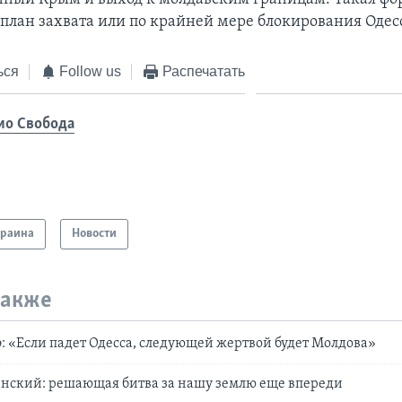
 план захвата или по крайней мере блокирования Одес
ься
Follow us
Распечатать
ио Свобода
краина
Новости
также
 «Если падет Одесса, следующей жертвой будет Молдова»
енский: решающая битва за нашу землю еще впереди