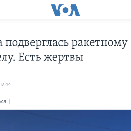
а подверглась ракетному
елу. Есть жертвы
 18:39
ься