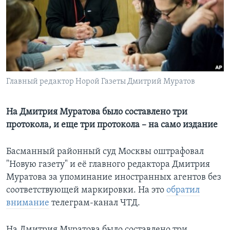
Learning English
СОЦИАЛЬНЫЕ СЕТИ
Главный редактор Норой Газеты Дмитрий Муратов
Языки
На Дмитрия Муратова было составлено три
протокола, и еще три протокола – на само издание
Басманный районный суд Москвы оштрафовал
"Новую газету" и её главного редактора Дмитрия
Муратова за упоминание иностранных агентов без
соответствующей маркировки. На это
обратил
внимание
телеграм-канал ЧТД.
На Дмитрия Муратова было составлено три