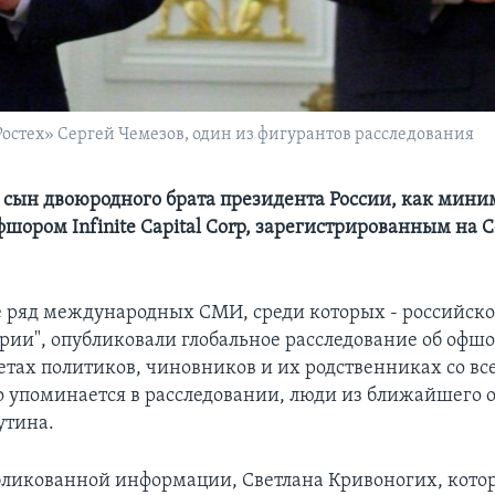
остех» Сергей Чемезов, один из фигурантов расследования
 сын двоюродного брата президента России, как мини
офшором Infinite Capital Corp, зарегистрированным на
е ряд международных СМИ, среди которых - российско
рии", опубликовали глобальное расследование об офшо
етах политиков, чиновников и их родственниках со вс
то упоминается в расследовании, люди из ближайшего
утина.
бликованной информации, Светлана Кривоногих, кото