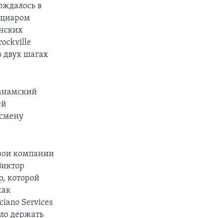
рждалось в
ициаром
анских
ockville
в двух шагах
панамский
ей
есмену
свои компании
Виктор
p, которой
как
iano Services
ыло держать