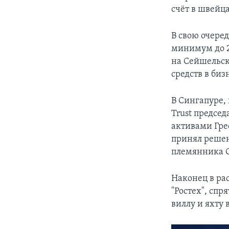
счёт в швейц
В свою очере
минимум до 2
на Сейшельск
средств в биз
В Сингапуре,
Trust предсе
активами Греф
принял решен
племянника 
Наконец в ра
"Ростех", спр
виллу и яхту 