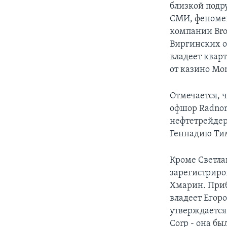
близкой подру
СМИ, феномен
компании Bro
Виргинских о
владеет квар
от казино Mon
Отмечается, 
офшор Radnor 
нефтетрейдер
Геннадию Ти
Кроме Светла
зарегистриро
Хмарин. Приб
владеет Егор
утверждается
Corp - она бы