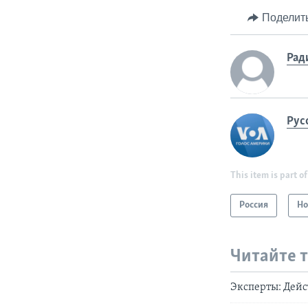
Поделит
Рад
Рус
This item is part of
Россия
Но
Читайте 
Эксперты: Дейс