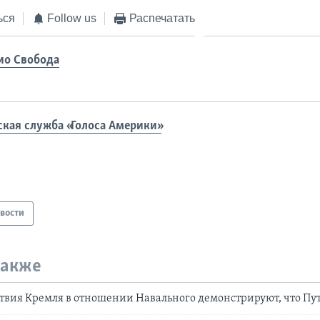
ься
Follow us
Распечатать
ио Свобода
ская служба «Голоса Америки»
вости
также
твия Кремля в отношении Навального демонстрируют, что Пу