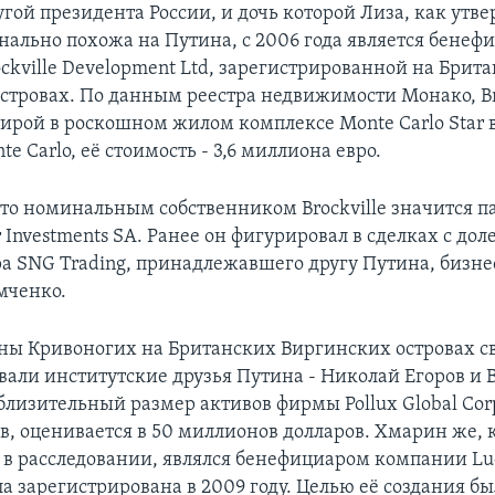
гой президента России, и дочь которой Лиза, как утве
ально похожа на Путина, с 2006 года является бенеф
ckville Development Ltd, зарегистрированной на Брит
стровах. По данным реестра недвижимости Монако, Br
тирой в роскошном жилом комплексе Monte Carlo Star 
te Carlo, её стоимость - 3,6 миллиона евро.
что номинальным собственником Brockville значится 
Investments SA. Ранее он фигурировал в сделках с дол
а SNG Trading, принадлежавшего другу Путина, бизн
мченко.
ны Кривоногих на Британских Виргинских островах 
вали институтские друзья Путина - Николай Егоров и 
лизительный размер активов фирмы Pollux Global Cor
ов, оценивается в 50 миллионов долларов. Хмарин же, 
 в расследовании, являлся бенефициаром компании Luc
ла зарегистрирована в 2009 году. Целью её создания б