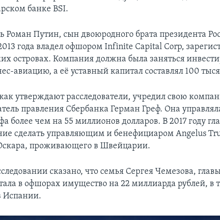
арском банке BSI.
дь Роман Путин, сын двоюродного брата президента Рос
013 года владел офшором Infinite Capital Corp, зарег
их островах. Компания должна была заняться инвест
нес-авиацию, а её уставный капитал составлял 100 тыся
 как утверждают расследователи, учредил свою компа
датель правления Сбербанка Герман Греф. Она управл
а более чем на 55 миллионов долларов. В 2017 году гл
ие сделать управляющим и бенефициаром Angelus Trus
Оскара, проживающего в Швейцарии.
сследовании сказано, что семья Сергея Чемезова, глав
ятала в офшорах имущество на 22 миллиарда рублей, в т
в Испании.