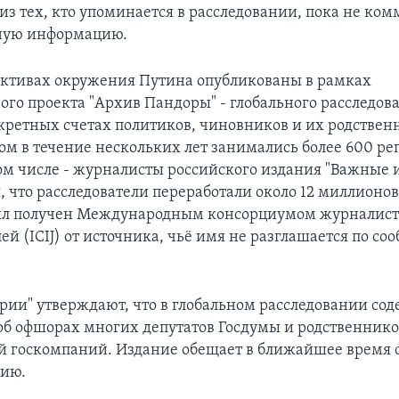
из тех, кто упоминается в расследовании, пока не ко
ную информацию.
активах окружения Путина опубликованы в рамках
го проекта "Архив Пандоры" - глобального расследов
кретных счетах политиков, чиновников и их родственн
ом в течение нескольких лет занимались более 600 ре
том числе - журналисты российского издания "Важные 
, что расследователи переработали около 12 миллионо
был получен Международным консорциумом журналист
ей (ICIJ) от источника, чьё имя не разглашается по с
.
рии" утверждают, что в глобальном расследовании со
б офшорах многих депутатов Госдумы и родственнико
й госкомпаний. Издание обещает в ближайшее время 
цию.