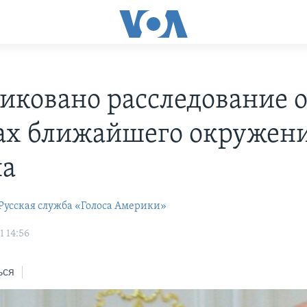
иковано расследование 
ах ближайшего окружен
на
Русская служба «Голоса Америки»
1 14:56
ься