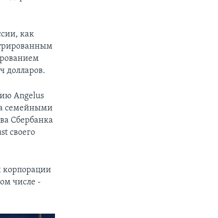
сии, как
истрированным
ированием
ч долларов.
нию Angelus
яла семейными
ава Сбербанка
t своего
ы корпорации
ом числе -