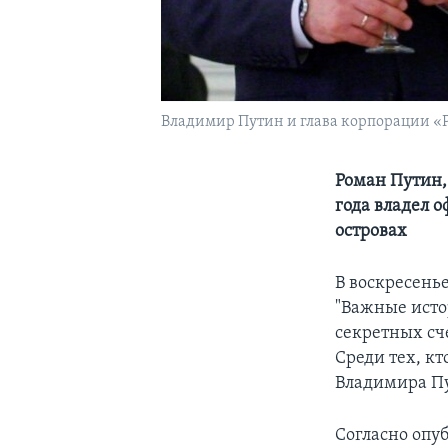
Владимир Путин и глава корпорации «Р
Роман Путин,
года владел 
островах
В воскресень
"Важные исто
секретных сч
Среди тех, к
Владимира П
Согласно опу