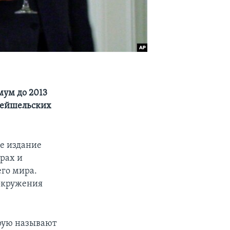
мум до 2013
 Сейшельских
е издание
рах и
его мира.
 окружения
рую называют