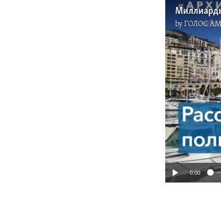
by
ГОЛОС А
0:00