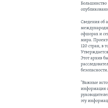
Большинство 
опубликован
Сведения об 
международно
офшорах и се
мира. Проект
120 стран, в 
Утверждается
Этот архив 
расследовател
безопасности
"Важные исто
информация о
руководителе
эту информа