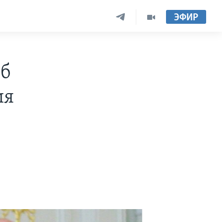
ЭФИР
об
ия