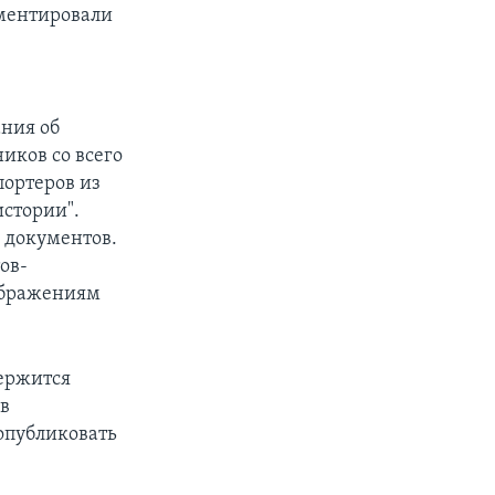
мментировали
ания об
иков со всего
px
width
портеров из
истории".
в документов.
ов-
оображениям
держится
в
опубликовать