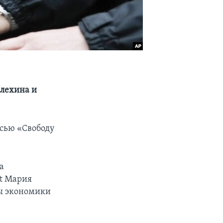
Алехина и
исью «Свободу
а
ot Мария
ы экономики