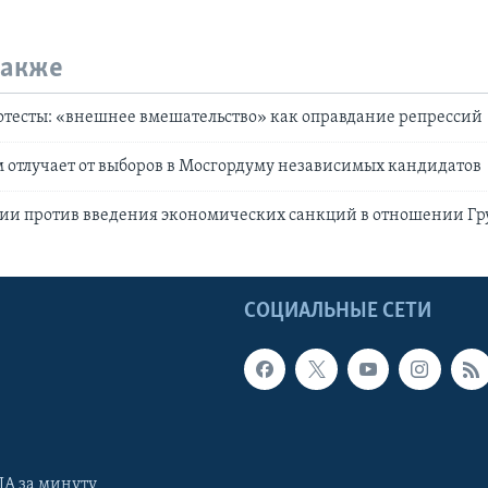
также
тесты: «внешнее вмешательство» как оправдание репрессий
отлучает от выборов в Моcгордуму независимых кандидатов
сии против введения экономических санкций в отношении Гр
Ы
СОЦИАЛЬНЫЕ СЕТИ
А за минуту