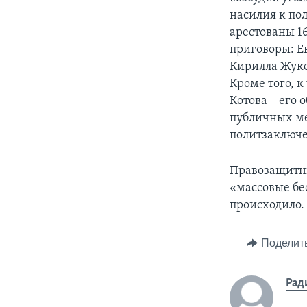
насилия к по
арестованы 1
приговоры: Е
Кирилла Жуков
Кроме того, 
Котова – его
публичных ме
политзаключ
Правозащитни
«массовые бе
происходило.
Поделит
Рад