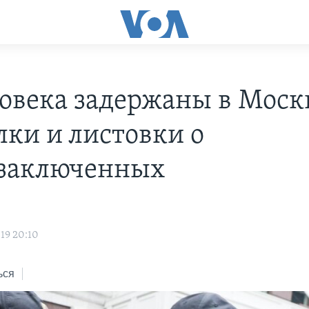
ловека задержаны в Москв
лки и листовки о
заключенных
19 20:10
ься