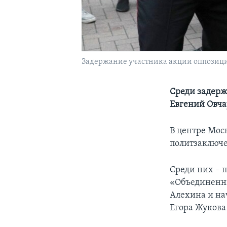
Задержание участника акции оппозиции 
Среди задерж
Евгений Овча
В центре Мос
политзаключ
Среди них – 
«Объединенны
Алехина и на
Егора Жукова