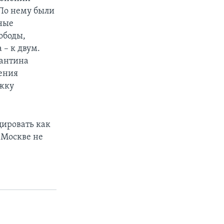
По нему были
ные
ободы,
 – к двум.
тантина
ения
ржку
цировать как
 Москве не