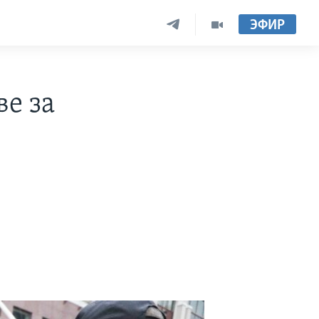
ЭФИР
е за