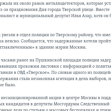
ржала их около рамок металлодетекторов, которые ус
з-за празднования Дня города Тверской улице. Вместе 
налист и муниципальный депутат Илья Азар, хотя он б
к увезли в отдел полиции по Тверскому району, что им
ка неясно. Сообщается, что задержанные хотели пройт
литзаключенным» к зданию мэрии Москвы.
часами ранее на Пушкинской площади полиция заде
дававших прохожим листовки с информацией о полит
тавили в ОВД «Тверское». По словам одного из полицей
ержания стала незаконная агитация в день выборов, н
не было.
е несанкционированной акции в центре Москвы в под
х кандидатов в депутаты Мосгордумы Следственный
ловные дела по статьям о массовых беспорядках и при