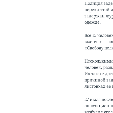
Полиция заде
перекрытой и
задержан жур
одежде.
Все 15 челове
вменяют – по
«Свободу по
Несколькими 
человек, раз
Их также дос
причиной зад
листовках ее 
27 июля посл
оппозиционны
возбудил уго