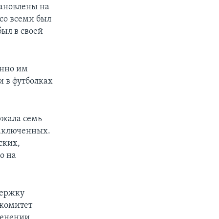
тановлены на
со всеми был
ыл в своей
енно им
и в футболках
ржала семь
заключенных.
ских,
о на
держку
 комитет
менении