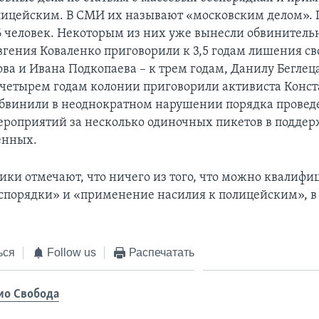
лицейским. В СМИ их называют «московским делом». 
6 человек. Некоторым из них уже вынесли обвинитель
вгения Коваленко приговорили к 3,5 годам лишения св
а и Ивана Подкопаева – к трем годам, Данилу Беглеца
к четырем годам колонии приговорили активиста Конс
 обвинили в неоднократном нарушении порядка провед
роприятий за несколько одиночных пикетов в подде
енных.
ки отмечают, что ничего из того, что можно квалифи
спорядки» и «применение насилия к полицейским», в
ься
Follow us
Распечатать
ио Свобода