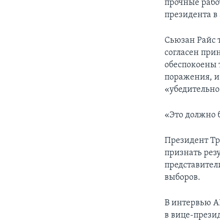
прочные рабо
президента в
Сьюзан Райс 
согласен при
обеспокоены 
поражения, и
«убедительно
«Это должно 
Президент Тр
признать резу
представител
выборов.
В интервью АВ
в вице-прези