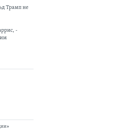
ьд Трамп не
ррис, -
шим
ции»