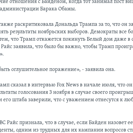
чие отношения с Байденом, когда тот занимал пост ви
 администрации Барака Обамы.
также раскритиковала Дональда Трампа за то, что он з
нять результаты ноябрьских выборов. Демократы все б
тем, что Трамп откажется покинуть Белый дом даже в 
 Райс заявила, что было бы важно, чтобы Трамп проигр
».
быть оглушительное поражение», - заявила она.
амп сказал в интервью Fox News в начале июля, что о
льтаты голосования 3 ноября в случае своего проигрыш
и его штаба заверили, что с уважением отнесутся к лю
С Райс признала, что в случае, если Байден назовет 
денты, одним из трудных для их кампании вопросов ста