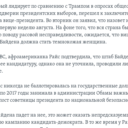
рый лидирует по сравнению с Трампом в опросах обще
ддверии президентских выборов, перешел к заключит
 вице-президента. Во вторник он заявил, что назовет 
ервую неделю августа. На фоне того, что вся страна б
 поводу расовой несправедливости, ожидается, что ви
Байдена должна стать темнокожая женщина.
ВС, афроамериканка Райс подтвердила, что штаб Байд
ее кандидатуру, однако она не уточнила, проводили ли
е.
йс никогда не баллотировалась на государственные до
3 по 2017 годы занимала в администрации Обамы важн
ост советницы президента по национальной безопасн
айдена падет на нее, это может оказать непредсказуем
ю кампанию кандидата-демократа. В то же время у Ра