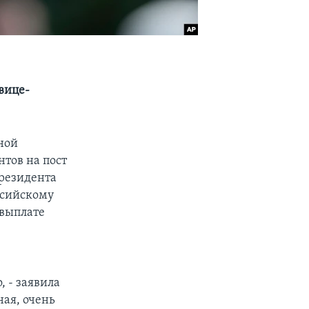
вице-
ной
нтов на пост
президента
оссийскому
 выплате
 - заявила
ная, очень