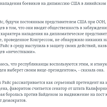
 нападения боевиков на дипмиссию США в ливийском 
айс, будучи постоянным представителем США при ООН,
ев в том, что они вводят общественность в заблуждени
 характера нападения на дипломатическое представит
е, проведенное Конгрессом, не обнаружило никаких 
 Райс в среду выступила в защиту своих действий, наз
ев «нечестными».
аюсь, что республиканцы воспользуются этим, и атакую
ден выберет своим вице-президентом», - сказала она.
к Райс рассматривается как серьезный претендент на м
ена, фаворитом считается сенатор от штата Калифорн
рая боролась против Байденом за выдвижение на пост 
т демократов.