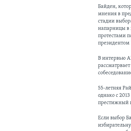
Байден, кото
мнения в пре
стадии выбора
напарницы в п
протестами по
президентом 
В интервью А
рассматрвает 
собеседовани
55-летняя Ра
однако с 201
престижный п
Если выбор Б
избирательну