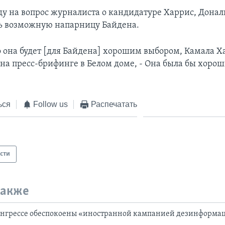
еду на вопрос журналиста о кандидатуре Харрис, Донал
ть возможную напарницу Байдена.
о она будет [для Байдена] хорошим выбором, Камала Ха
 на пресс-брифинге в Белом доме, - Она была бы хоро
ься
Follow us
Распечатать
сти
также
онгрессе обеспокоены «иностранной кампанией дезинформа