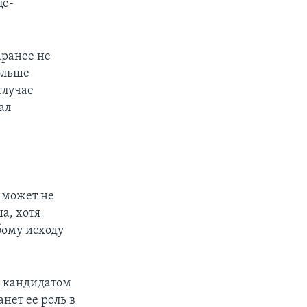
це-
аранее не
ольше
случае
ал
н может не
а, хотя
бому исходу
ее кандидатом
нет ее роль в