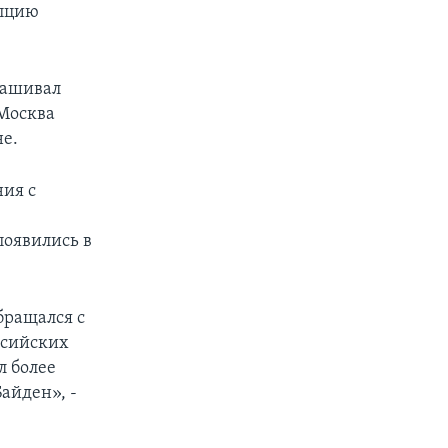
мпцию
прашивал
 Москва
е.
ния с
появились в
бращался с
ссийских
л более
айден», -