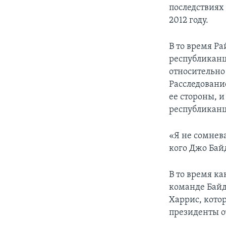
последствиях
2012 году.
В то время Р
республиканц
относительно
Расследовани
ее стороны, и
республиканц
«Я не сомнев
кого Джо Бай
В то время ка
команде Байд
Харрис, кото
президенты о