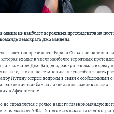
ся одним из наиболее вероятных претендентов на пост 
 команде демократа Джо Байдена
 экс-советник президента Барака Обамы по националь
 которая входит в число наиболее вероятных претенде
нта в команде Джо Байдена, раскритиковала в среду 
па за то, что он, по ее мнению, не способен задать р
миру Путину острые вопросы в связи с сообщениями о
награждения талибам за ликвидацию американских
их в Афганистане.
о не справляется с ролью нашего главнокомандующего,
ью телеканалу ABC, - У него есть какая-то очень стран