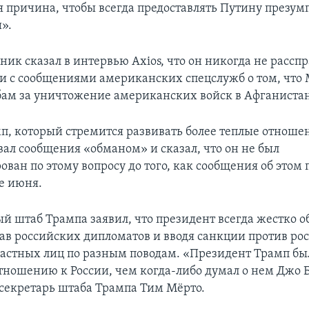
 причина, чтобы всегда предоставлять Путину презу
».
ник сказал в интервью Axios, что он никогда не расс
зи с сообщениями американских спецслужб о том, что
бам за уничтожение американских войск в Афганистан
п, который стремится развивать более теплые отноше
вал сообщения «обманом» и сказал, что он не был
ван по этому вопросу до того, как сообщения об этом 
це июня.
й штаб Трампа заявил, что президент всегда жестко о
нав российских дипломатов и вводя санкции против ро
астных лиц по разным поводам. «Президент Трамп бы
тношению к России, чем когда-либо думал о нем Джо Б
-секретарь штаба Трампа Тим Мёрто.