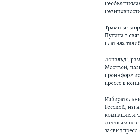
необъяснимая
невиновности
Трамп во втор
Путина в свя
платила тали
Дональд Трам
Москвой, наз
проинформиро
прессе в кон
Избирательны
Россией, изг
компаний и ч
жестким по о
заявил пресс