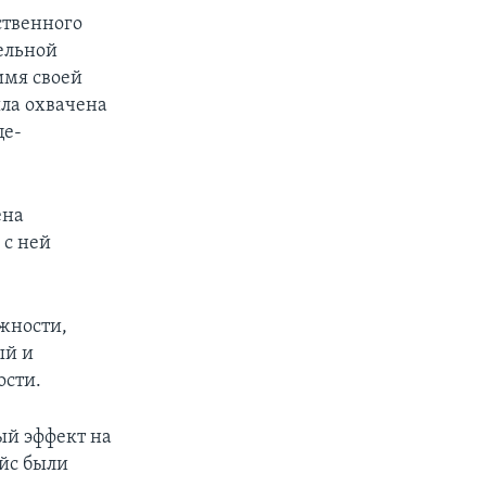
ственного
ельной
имя своей
ыла охвачена
це-
ена
 с ней
лжности,
ый и
ости.
ый эффект на
йс были