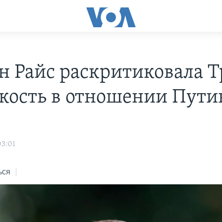
н Райс раскритиковала 
гкость в отношении Пути
03:01
ься