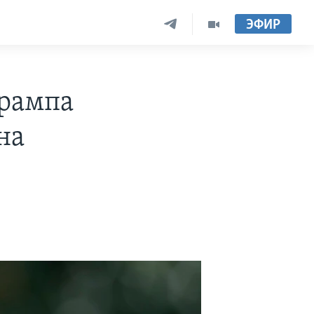
ЭФИР
Трампа
на