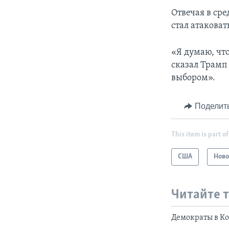
Отвечая в ср
стал атакова
«Я думаю, чт
сказал Трамп
выбором».
Поделит
This item is part of
США
Ново
Читайте 
Демократы в К