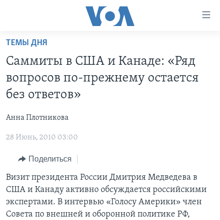
Линки
доступности
Перейти
ТЕМЫ ДНЯ
на
ГЛАВНОЕ
Cаммиты в США и Канаде: «Ряд
основной
ПРОГРАММЫ
контент
вопросов по-прежнему остается
ПРОЕКТЫ
Перейти
АМЕРИКА
без ответов»
к
ЭКСПЕРТИЗА
НОВОСТИ ЗА МИНУТУ
УЧИМ АНГЛИЙСКИЙ
основной
Анна Плотникова
ИНТЕРВЬЮ
ИТОГИ
НАША АМЕРИКАНСКАЯ ИСТОРИЯ
навигации
Перейти
28 Июнь, 2010 03:00
ФАКТЫ ПРОТИВ ФЕЙКОВ
ПОЧЕМУ ЭТО ВАЖНО?
А КАК В АМЕРИКЕ?
в
ЗА СВОБОДУ ПРЕССЫ
Поделиться
ДИСКУССИЯ VOA
АРТЕФАКТЫ
поиск
УЧИМ АНГЛИЙСКИЙ
ДЕТАЛИ
АМЕРИКАНСКИЕ ГОРОДКИ
Визит президента России Дмитрия Медведева в
США и Канаду активно обсуждается российскими
ВИДЕО
НЬЮ-ЙОРК NEW YORK
ТЕСТЫ
экспертами. В интервью «Голосу Америки» член
ПОДПИСКА НА НОВОСТИ
АМЕРИКА. БОЛЬШОЕ ПУТЕШЕСТВИЕ
Совета по внешней и оборонной политике РФ,