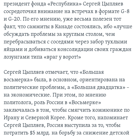
президент фонда «Республика» Сергей Цыпляев
Learning English
сосредоточил внимание на встречах в формате G-8
и G-20. По его мнению, уже весьма полезен тот
факт, что саммиты в Канаде состоялись, ибо «лучше
СОЦИАЛЬНЫЕ СЕТИ
обсуждать проблемы за круглым столом, чем
перебрасываться с соседями через забор тухлыми
яйцами и добиваться консолидации своих граждан
Языки
лозунгами типа «враг у ворот!»
Сергей Цыпляев отмечает, что «Большая
восьмерка» была, в основном, ориентирована на
политические проблемы, а «Большая двадцатка» –
на экономические. При этом, по мнению
политолога, роль России в «Восьмерке»
заключалась в том, чтобы смягчить коммюнике по
Ирану и Северной Корее. Кроме того, напоминает
Сергей Цыпляев, Россия выступила за то, чтобы
потратить $5 млрд. на борьбу за снижение детской