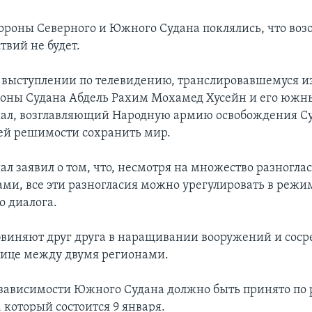
роны Северного и Южного Судана поклялись, что воз
твий не будет.
 выступлении по телевидению, транслировавшемуся и
оны Судана Абдель Рахим Мохамед Хусейн и его южн
ал, возглавляющий Народную армию освобождения Су
оей решимости сохранить мир.
ал заявил о том, что, несмотря на множество разногл
ами, все эти разногласия можно урегулировать в режи
о диалога.
бвиняют друг друга в наращивании вооружений и сос
нице между двумя регионами.
зависимости Южного Судана должно быть принято по 
 который состоится 9 января.