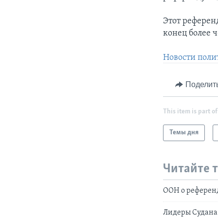
Этот референ
конец более 
Новости поли
Поделит
This item is part of
Темы дня
Читайте 
ООН о референ
Лидеры Судана