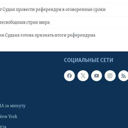
 Судан провести референдум в оговоренные сроки
несвободных стран мира
я Судана готова признать итоги референдума
Ы
СОЦИАЛЬНЫЕ СЕТИ
А за минуту
New York
VOA