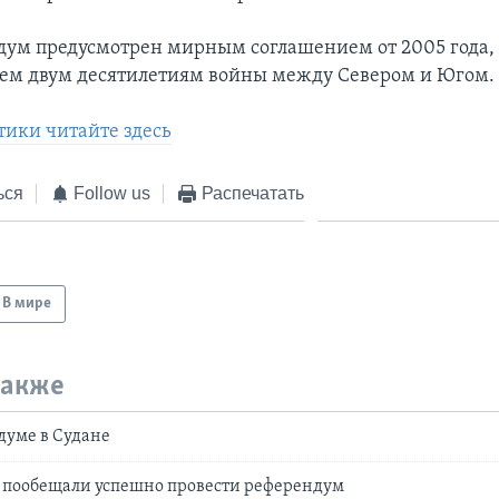
дум предусмотрен мирным соглашением от 2005 года
чем двум десятилетиям войны между Севером и Югом.
тики читайте здесь
ься
Follow us
Распечатать
В мире
также
думе в Судане
 пообещали успешно провести референдум