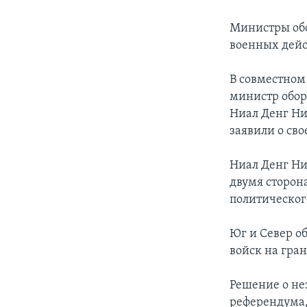
Министры обо
военных дейс
В совместном
министр обор
Ниал Денг Ни
заявили о св
Ниал Денг Ни
двумя сторон
политическог
Юг и Север о
войск на гра
Решение о не
референдума,