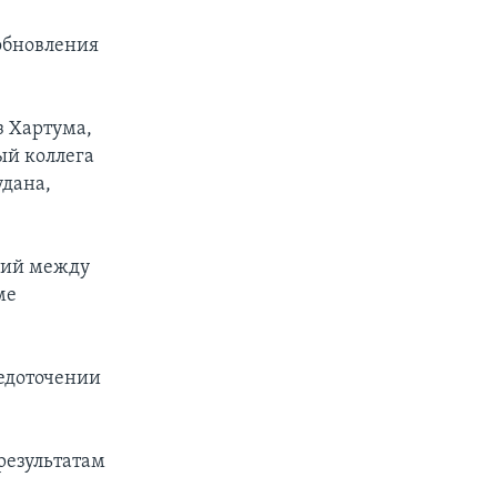
обновления
з Хартума,
ый коллега
дана,
асий между
ме
редоточении
результатам