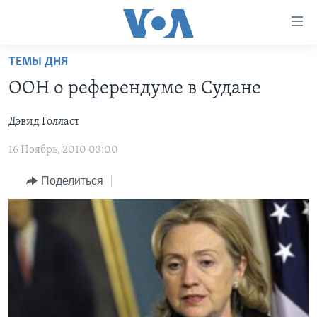
Линки
доступности
Перейти
ТЕМЫ ДНЯ
на
ГЛАВНОЕ
ООН о референдуме в Судане
основной
ПРОГРАММЫ
контент
Дэвид Голласт
ПРОЕКТЫ
Перейти
АМЕРИКА
к
16 Ноябрь, 2010 03:00
ЭКСПЕРТИЗА
НОВОСТИ ЗА МИНУТУ
УЧИМ АНГЛИЙСКИЙ
основной
ИНТЕРВЬЮ
ИТОГИ
НАША АМЕРИКАНСКАЯ ИСТОРИЯ
навигации
Поделиться
Перейти
ФАКТЫ ПРОТИВ ФЕЙКОВ
ПОЧЕМУ ЭТО ВАЖНО?
А КАК В АМЕРИКЕ?
в
ЗА СВОБОДУ ПРЕССЫ
ДИСКУССИЯ VOA
АРТЕФАКТЫ
поиск
УЧИМ АНГЛИЙСКИЙ
ДЕТАЛИ
АМЕРИКАНСКИЕ ГОРОДКИ
ВИДЕО
НЬЮ-ЙОРК NEW YORK
ТЕСТЫ
ПОДПИСКА НА НОВОСТИ
АМЕРИКА. БОЛЬШОЕ ПУТЕШЕСТВИЕ