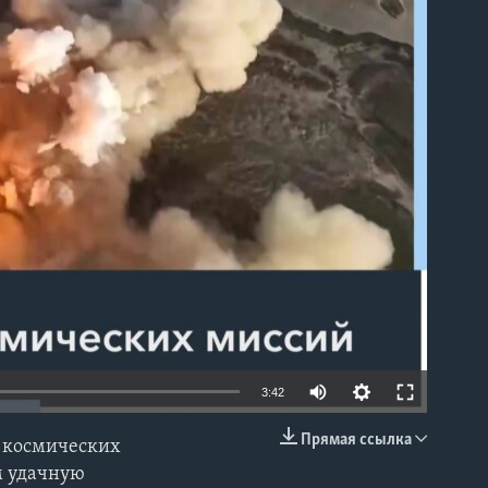
able
Auto
3:42
240p
Прямая ссылка
 космических
EMBED
360p
м удачную