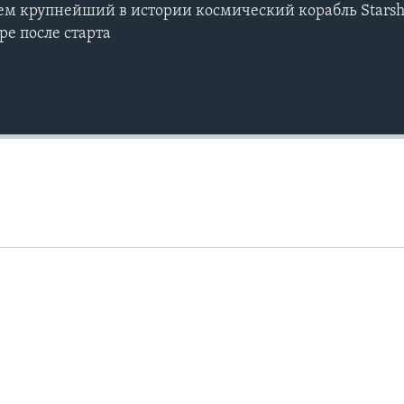
атем крупнейший в истории космический корабль Stars
ре после старта
Auto
240p
360p
720p
1080p