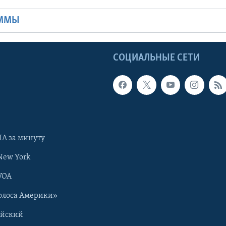
АММЫ
Ы
СОЦИАЛЬНЫЕ СЕТИ
А за минуту
New York
VOA
олоса Америки»
ийский