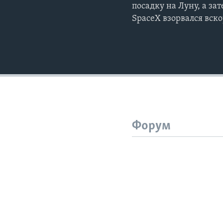
посадку на Луну, а з
SpaceX взорвался вско
Форум