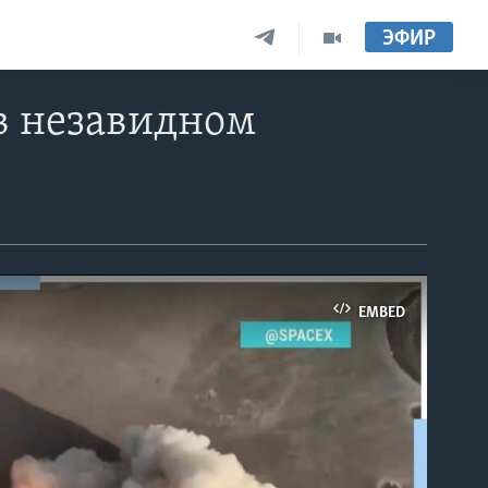
ЭФИР
 в незавидном
EMBED