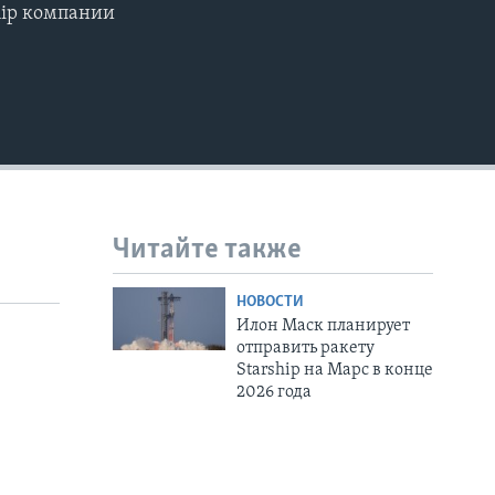
hip компании
480p
720p
1080p
480p
Читайте также
НОВОСТИ
Илон Маск планирует
отправить ракету
Starship на Марс в конце
2026 года