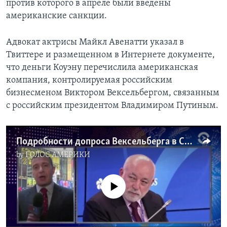
против которого в апреле были введены
американские санкции.
Адвокат актрисы Майкл Авенатти указал в
Твиттере и размещенном в Интернете документе,
что деньги Коуэну перечислила американская
компания, контролируемая российским
бизнесменом Виктором Вексельбергом, связанным
с российским президентом Владимиром Путиным.
Подробности допроса Вексельберга в США
by
ГОЛОС АМЕРИКИ
No media source currently available