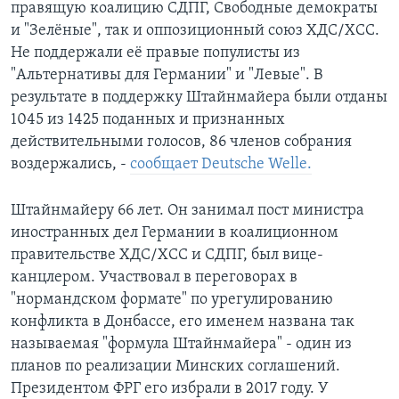
правящую коалицию СДПГ, Свободные демократы
и "Зелёные", так и оппозиционный союз ХДС/ХСС.
Не поддержали её правые популисты из
"Альтернативы для Германии" и "Левые". В
результате в поддержку Штайнмайера были отданы
1045 из 1425 поданных и признанных
действительными голосов, 86 членов собрания
воздержались, -
сообщает Deutsche Welle.
Штайнмайеру 66 лет. Он занимал пост министра
иностранных дел Германии в коалиционном
правительстве ХДС/ХСС и СДПГ, был вице-
канцлером. Участвовал в переговорах в
"нормандском формате" по урегулированию
конфликта в Донбассе, его именем названа так
называемая "формула Штайнмайера" - один из
планов по реализации Минских соглашений.
Президентом ФРГ его избрали в 2017 году. У