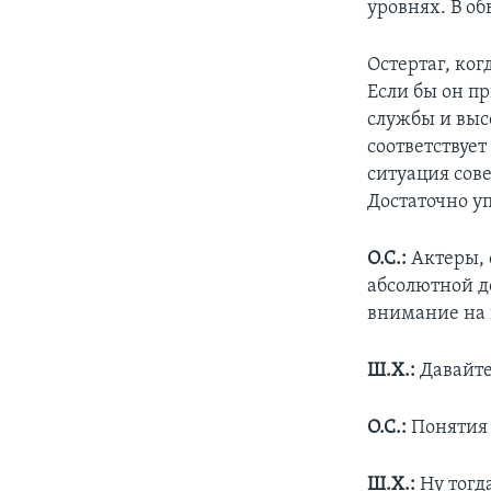
уровнях. В о
Остертаг, ког
Если бы он пр
службы и выс
соответствуе
ситуация сов
Достаточно у
О.С.:
Актеры, 
абсолютной д
внимание на 
Ш.Х.:
Давайте
О.С.:
Понятия 
Ш.Х.:
Ну тогд