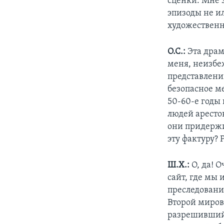
сценки. Мне 
эпизоды не и
художественн
О.С.:
Эта драм
меня, неизбе
представлени
безопасное м
50-60-е годы
людей арестов
они придержи
эту фактуру? 
Ш.Х.:
О, да! 
сайт, где мы
преследовани
Второй миров
разрешивший 