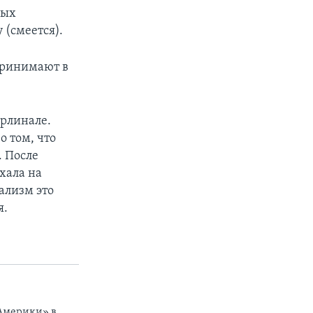
ных
 (смеется).
принимают в
ерлинале.
о том, что
. После
хала на
уализм это
я.
 Америки» в