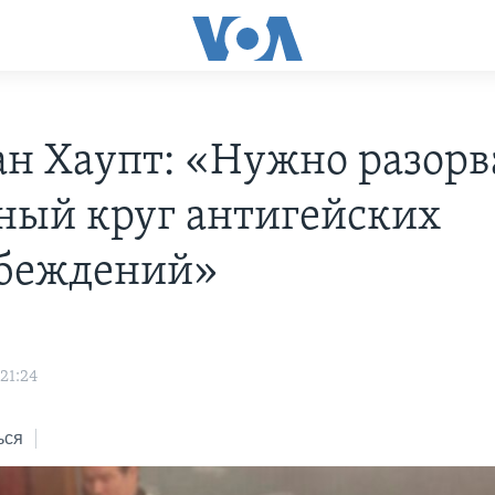
н Хаупт: «Нужно разорв
ный круг антигейских
беждений»
21:24
ься