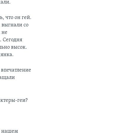
жали.
, что он гей.
ы выгнали со
 не
. Сегодня
льно высок.
иянка.
 впечатление
ращали
актеры-геи?
 в нашем