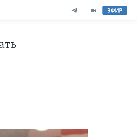
ЭФИР
ать