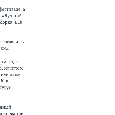
фестивале, а
ии «Лучший
орка, а 18
 согласился
ики».
рмата, в
е, но потом
 или даже
 Как
туру?
ионный
нсирование