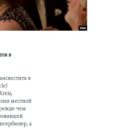
тов в
ансвестита в
cle)
reis,
изни местной
прежде чем
ировавшей
унгербюлер, а