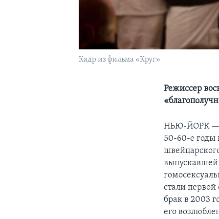
Кадр из фильма «Круг»
Режиссер вос
«благополучн
НЬЮ-ЙОРК 
50-60-е годы 
швейцарского
выпускавшей 
гомосексуаль
стали первой
брак в 2003 г
его возлюбле