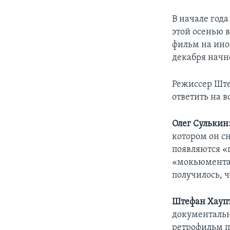
В начале год
этой осенью 
фильм на ино
декабря начне
Режиссер Ште
ответить на 
Олег Сулькин
котором он сн
появляются «
«мокьюментар
получилось, 
Штефан Хаупт
документальн
ретрофильм п