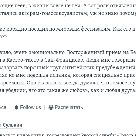
ющие геев, в жизни вовсе не геи. А вот роли отъявлен
стались актерам-гомосексуалистам, уж не знаю почему
е изрядно поездил по мировым фестивалям. Как его 
ах?
вило, очень эмоционально. Восторженный прием на Б
 в Кастро-тиетр в Сан-Франциско. Люди мне говорили 
разорвать порочный круг антигейских предубеждений
ихе ко мне подошла испанка, которая специально прие
арселоны. Она сказала: я всегда думала, что гомосекс
ня убедили, что это такая же любовь, как и любая друга
ься
Follow us
Распечатать
г Сулькин
налист, кинокритик, корреспондент Русской службы «Голоса