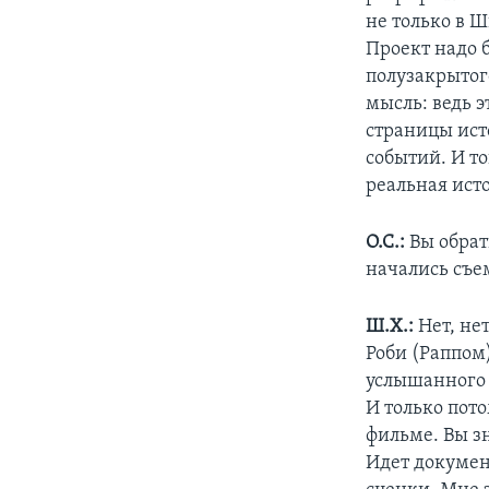
не только в 
Проект надо б
полузакрытог
мысль: ведь 
страницы ист
событий. И то
реальная ист
О.С.:
Вы обрат
начались съе
Ш.Х.:
Нет, не
Роби (Раппом
услышанного 
И только пот
фильме. Вы з
Идет докумен