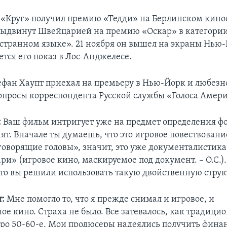
а «Круг» получил премию «Тедди» на Берлинском кино
выдвинут Швейцарией на премию «Оскар» в категор
странном языке». 21 ноября он вышел на экраны Нью-Й
тся его показ в Лос-Анджелесе.
фан Хаупт приехал на премьеру в Нью-Йорк и любезно
вопросы корреспондента Русской службы «Голоса Амер
:
Ваш фильм интригует уже на предмет определения фо
ят. Вначале ты думаешь, что это игровое повествовани
говорящие головы», значит, это уже документалистика
и» (игровое кино, маскируемое под документ. – О.С.).
что вы решили использовать такую двойственную струк
:
Мне помогло то, что я прежде снимал и игровое, и
ое кино. Страха не было. Все затевалось, как традиц
ро 50-60-е. Мои продюсеры надеялись получить фина