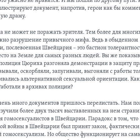
это ужасно не нравится. И мы пошли по другому пути.
ллюстрируют документ, напротив, герои как бы комм
ую драму.
а не может не поражать зрителя. Тем более для многи
жно разрушение привычного мифа. Ведь в обыденном
и, послевоенная Швейцария – это бастион толерантнос
есто на Земле для самых разных людей. Вы же показыва
 полиция Цюриха разгоняла демонстрации в защиту пра
ывали, оскорбляли, запугивали, выгоняли с работы толь
вались альтернативной сексуальной ориентации. Как
Работали в архивах полиции?
Очень много документов пришлось перелистать. Нам по
 изучили более двух тысяч выставленных на нем стран
я гомосексуалистов в Швейцарии. Парадокс в том, что
ой войны в Швейцарии был принят закон, фактически
гомосексуализм. Но общество функционирует на сам