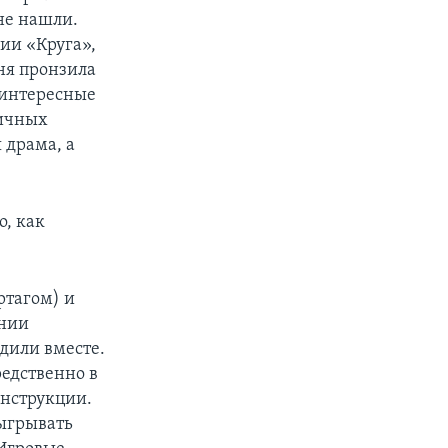
не нашли.
фии «Круга»,
ня пронзила
 интересные
тичных
 драма, а
о, как
ртагом) и
ании
дили вместе.
редственно в
онструкции.
зыгрывать