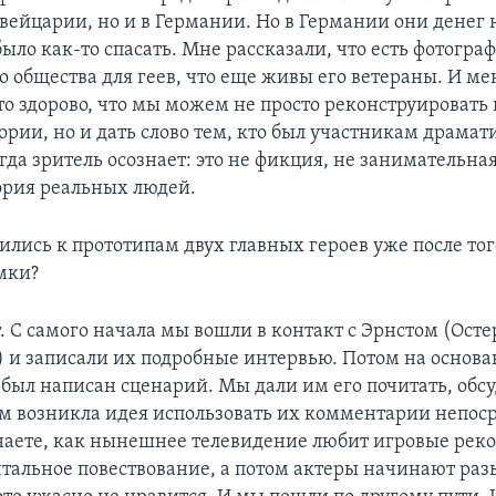
Швейцарии, но и в Германии. Но в Германии они денег 
ыло как-то спасать. Мне рассказали, что есть фотогра
о общества для геев, что еще живы его ветераны. И ме
это здорово, что мы можем не просто реконструировать
ории, но и дать слово тем, кто был участникам драма
гда зритель осознает: это не фикция, не занимательная
ория реальных людей.
ились к прототипам двух главных героев уже после тог
мки?
т. С самого начала мы вошли в контакт с Эрнстом (Осте
) и записали их подробные интервью. Потом на основ
был написан сценарий. Мы дали им его почитать, обсу
ом возникла идея использовать их комментарии непос
наете, как нынешнее телевидение любит игровые рек
тальное повествование, а потом актеры начинают ра