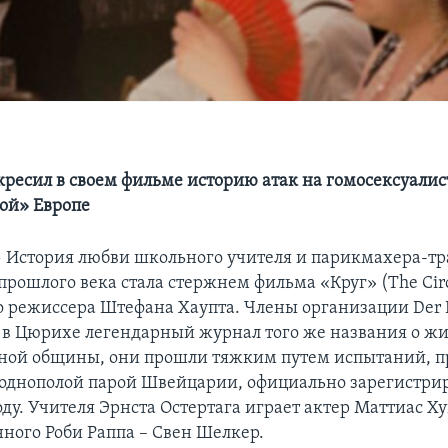
кресил в своем фильме историю атак на гомосексуалис
ой» Европе
—
История любви школьного учителя и парикмахера-тр
прошлого века стала стержнем фильма «Круг» (The Cir
 режиссера Штефана Хаупта. Члены организации Der K
в Цюрихе легендарный журнал того же названия о ж
ной общины, они прошли тяжким путем испытаний, 
 однополой парой Швейцарии, официально зарегистр
оду. Учителя Эрнста Остертага играет актер Маттиас Х
нного Роби Раппа – Свен Шелкер.