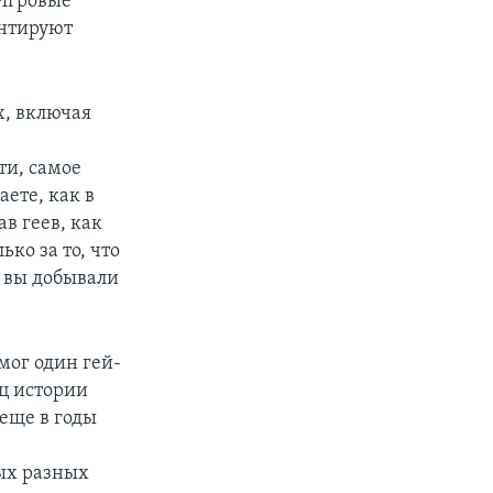
 Игровые
ентируют
х, включая
ти, самое
ете, как в
в геев, как
ко за то, что
 вы добывали
мог один гей-
иц истории
 еще в годы
ых разных