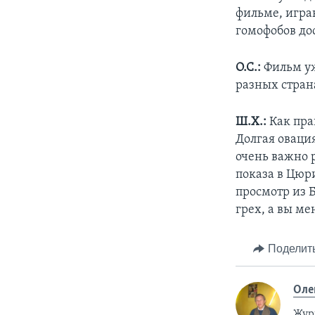
фильме, игра
гомофобов до
О.С.:
Фильм уж
разных стран
Ш.Х.:
Как пра
Долгая овация
очень важно 
показа в Цюр
просмотр из Б
грех, а вы ме
Поделит
Оле
Жур