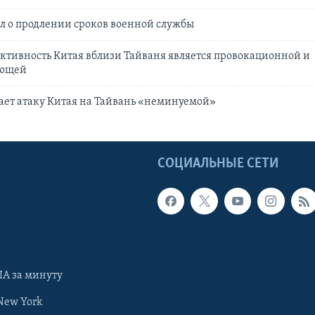
л о продлении сроков военной службы
ктивность Китая вблизи Тайваня является провокационной и
ующей
ает атаку Китая на Тайвань «неминуемой»
Ы
СОЦИАЛЬНЫЕ СЕТИ
А за минуту
New York