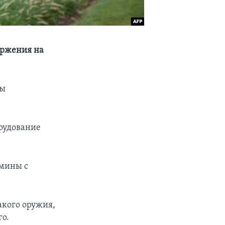
оржения на
мы
орудование
 мины с
акого оружия,
го.