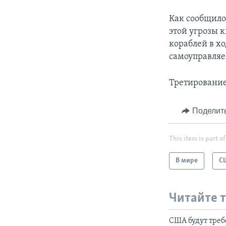
Как сообщило
этой угрозы 
кораблей в х
самоуправляе
Третирование
Поделит
This item is part of
В мире
С
Читайте 
США будут требо