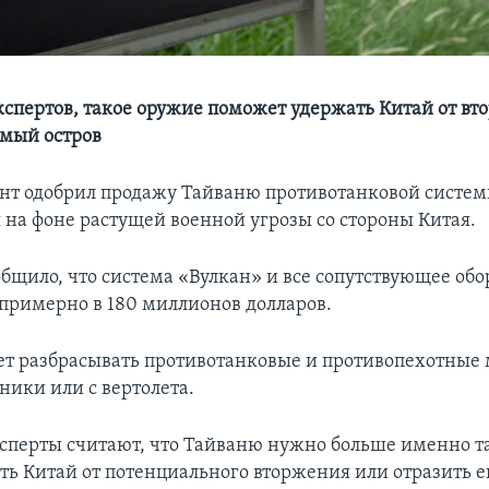
спертов, такое оружие поможет удержать Китай от вт
мый остров
нт одобрил продажу Тайваню противотанковой систе
на фоне растущей военной угрозы со стороны Китая.
общило, что система «Вулкан» и все сопутствующее об
примерно в 180 миллионов долларов.
т разбрасывать противотанковые и противопехотные
ники или с вертолета.
сперты считают, что Тайваню нужно больше именно т
ть Китай от потенциального вторжения или отразить е