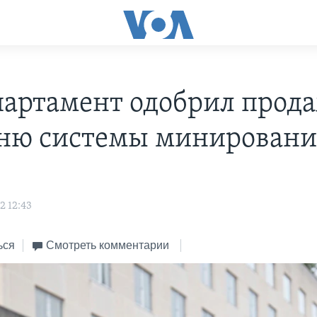
партамент одобрил прод
ню системы минировани
s
2 12:43
ься
Смотреть комментарии