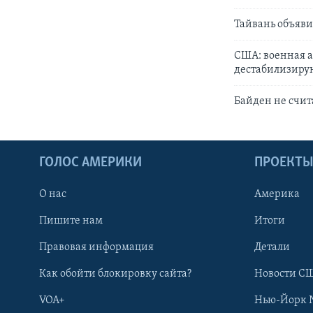
Тайвань объяви
США: военная а
дестабилизир
Байден не счит
ГОЛОС АМЕРИКИ
ПРОЕКТ
О нас
Америка
Пишите нам
Итоги
Правовая информация
Детали
Как обойти блокировку сайта?
Новости СШ
VOA+
Нью-Йорк 