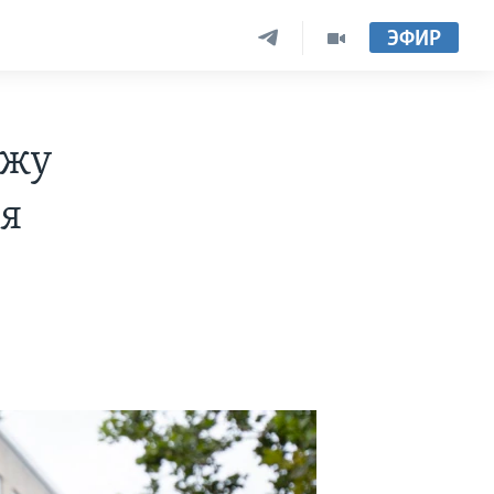
ЭФИР
ажу
я