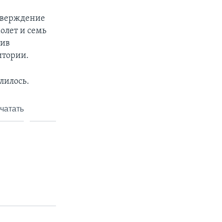
дтверждение
олет и семь
тив
итории.
лилось.
чатать