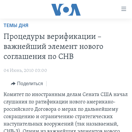
Линки
доступности
Перейти
ТЕМЫ ДНЯ
на
ГЛАВНОЕ
Процедуры верификации –
основной
ПРОГРАММЫ
контент
важнейший элемент нового
ПРОЕКТЫ
Перейти
АМЕРИКА
соглашения по СНВ
к
ЭКСПЕРТИЗА
НОВОСТИ ЗА МИНУТУ
УЧИМ АНГЛИЙСКИЙ
основной
04 Июнь, 2010 03:00
ИНТЕРВЬЮ
ИТОГИ
НАША АМЕРИКАНСКАЯ ИСТОРИЯ
навигации
Перейти
Поделиться
ФАКТЫ ПРОТИВ ФЕЙКОВ
ПОЧЕМУ ЭТО ВАЖНО?
А КАК В АМЕРИКЕ?
в
Комитет по иностранным делам Сената США начал
ЗА СВОБОДУ ПРЕССЫ
ДИСКУССИЯ VOA
АРТЕФАКТЫ
поиск
слушания по ратификации нового американо-
УЧИМ АНГЛИЙСКИЙ
ДЕТАЛИ
АМЕРИКАНСКИЕ ГОРОДКИ
российского Договора о мерах по дальнейшему
ВИДЕО
сокращению и ограничению стратегических
НЬЮ-ЙОРК NEW YORK
ТЕСТЫ
наступательных вооружений (так называемый,
ПОДПИСКА НА НОВОСТИ
АМЕРИКА. БОЛЬШОЕ ПУТЕШЕСТВИЕ
СНВ-3). Одним из важнейших элементов нового