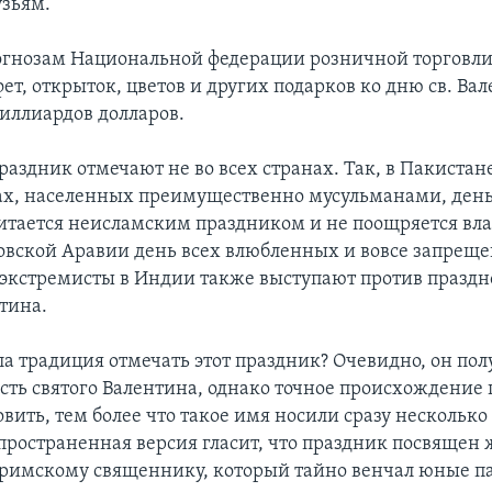
узьям.
огнозам Национальной федерации розничной торговли
т, открыток, цветов и других подарков ко дню св. Ва
миллиардов долларов.
раздник отмечают не во всех странах. Так, в Пакистан
ах, населенных преимущественно мусульманами, день
итается неисламским праздником и не поощряется вла
овской Аравии день всех влюбленных и вовсе запреще
экстремисты в Индии также выступают против праздн
тина.
ла традиция отмечать этот праздник? Очевидно, он пол
есть святого Валентина, однако точное происхождение
вить, тем более что такое имя носили сразу несколько
пространенная версия гласит, что праздник посвящен
 римскому священнику, который тайно венчал юные п