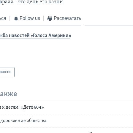
враля – это день его казни.
ься
Follow us
Распечатать
жба новостей «Голоса Америки»
овости
также
и к детям: «Дети404»
здоровление общества