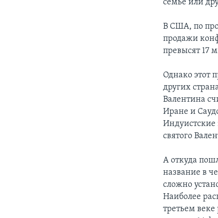
семье или др
В США, по пр
продажи конфе
превысят 17 
Однако этот п
других стран
Валентина сч
Иране и Сауд
Индуистские 
святого Вален
А откуда пош
название в ч
сложно устано
Наиболее рас
третьем веке