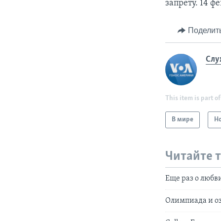
запрету. 14 фе
Поделит
Слу
This item is part of
В мире
Н
Читайте 
Еще раз о любв
Олимпиада и о