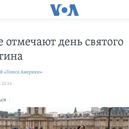
е отмечают день святого
тина
ей «Голоса Америки»
 22:34
ься