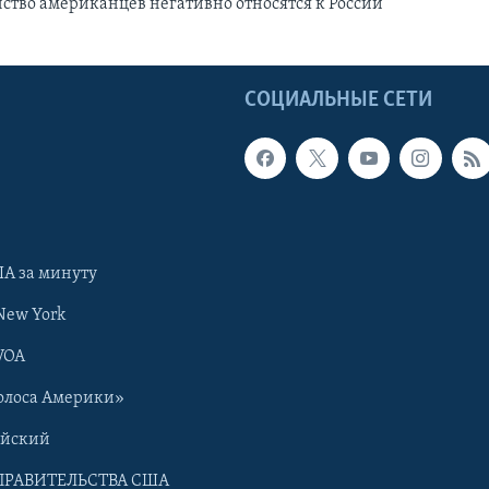
нство американцев негативно относятся к России
Ы
СОЦИАЛЬНЫЕ СЕТИ
А за минуту
New York
VOA
олоса Америки»
ийский
ПРАВИТЕЛЬСТВА США