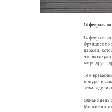
14 февраля в
14 февраля в
Франциск по 
парами, кото
чтобы сохран
мире друг с д
Тем временем
приурочив св
этом году так
Однако день 
Многие в это