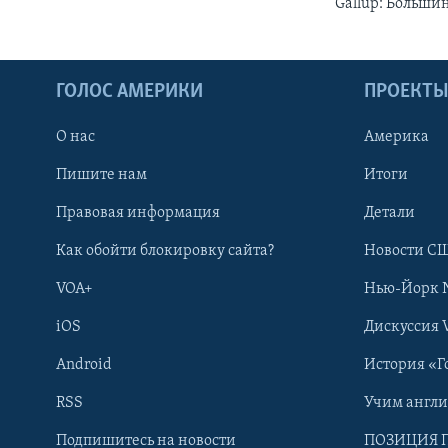
Gallup: Больши
ГОЛОС АМЕРИКИ
ПРОЕКТ
О нас
Америка
Пишите нам
Итоги
Правовая информация
Детали
Как обойти блокировку сайта?
Новости СШ
VOA+
Нью-Йорк 
iOS
Дискуссия 
Android
История «Г
RSS
Учим англ
Learning English
Подпишитесь на новости
ПОЗИЦИЯ 