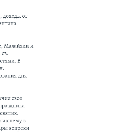
, доходы от
лентина
е, Малайзии и
 св.
стями. В
н.
ования дня
учил свое
 праздника
 святых.
 жившему в
ары вопреки