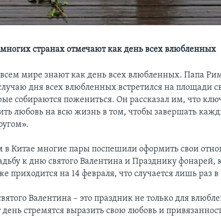
о многих странах отмечают как день всех влюбленных
о всем мире знают как день всех влюбленных. Папа Ри
случаю дня всех влюбленных встретился на площади св
рые собираются пожениться. Он рассказал им, что ключ
ить любовь на всю жизнь в том, чтобы завершать кажд
ругом».
 в Китае многие пары поспешили оформить свои отн
адьбу к дню святого Валентина и Празднику фонарей, 
же приходится на 14 февраля, что случается лишь раз в 1
святого Валентина – это праздник не только для влюбл
т день стремятся выразить свою любовь и привязаннос