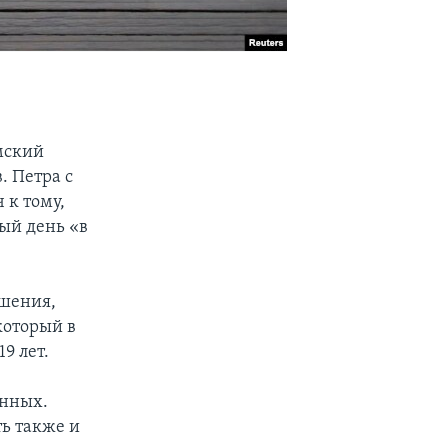
мский
. Петра с
 к тому,
ый день «в
ошения,
который в
9 лет.
енных.
ть также и