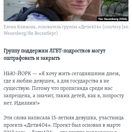
Learning English
СОЦИАЛЬНЫЕ СЕТИ
Елена Климова, основатель группы «Дети404» (courtesy Jan
Wesenberg/Ян Весенберг)
Группу поддержки ЛГБТ-подростков могут
Языки
оштрафовать и закрыть
НЬЮ-ЙОРК —
«Я хочу жить сегодняшним днем,
где я люблю девушек, а для государства я не
существую. Потому что пропаганда среди нас
запрещена, а значит, таких детей, как я, попросту
нет. Идиллия!»
Эти слова написала 15-летняя девушка, участница
проекта «Дети404». Проект был основан в марте