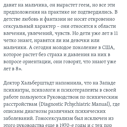
давит на мальчика, он вырастет геем, но все эти
предположения на практике не подтвердились. В
детстве любовь и фантазии не носят откровенно
сексуальный характер – они относятся к области
влечения, увлечений, чувств. Но дети уже лет в 11
четко знают, нравятся ли им девочки или
мальчики. А сегодня молодое поколение в США,
которое растет без страха и давления на них в
вопросе ориентации, они говорят, что знают уже
лет в 8».
Доктор Хальберштадт напомнила, что на Западе
психиатры, психологи и психотерапевты в своей
работе пользуются Руководством по психическим
расстройствам (Diagnostic Pchychiatric Manual), где
описаны диагнозы различных психических
заболеваний. Гомосексуализм был исключен из
этого руководства еще в 1970-е годы и с тех пор