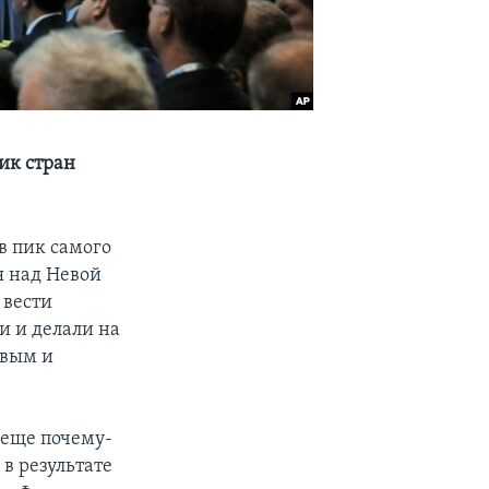
ик стран
 пик самого
я над Невой
 вести
и и делали на
овым и
 еще почему-
 в результате