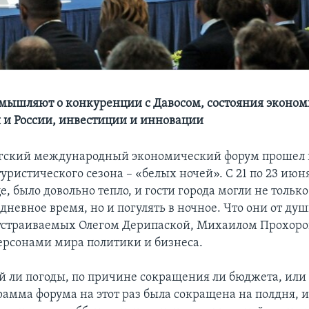
мышляют о конкуренции с Давосом, состояния эконом
я и России, инвестиции и инновации
гский международный экономический форум прошел в
уристического сезона – «белых ночей». С 21 по 23 июн
е, было довольно тепло, и гости города могли не только
дневное время, но и погулять в ночное. Что они от душ
устраиваемых Олегом Дерипаской, Михаилом Прохор
ерсонами мира политики и бизнеса.
й ли погоды, по причине сокращения ли бюджета, или
рамма форума на этот раз была сокращена на полдня, и