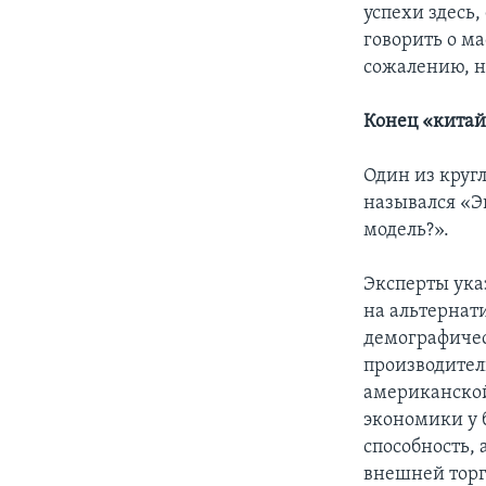
успехи здесь,
говорить о м
сожалению, н
Конец «китай
Один из круг
назывался «Э
модель?».
Эксперты ука
на альтернати
демографическ
производител
американской
экономики у 
способность,
внешней торг