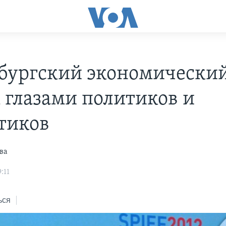
бургский экономически
 глазами политиков и
тиков
ва
:11
ься