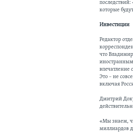
последствий:
которые буду
Инвестиции
Редактор отд
корреспонден
что Владимир
иностранными
впечатление о
Это – не совс
включая Росс
Дмитрий Доку
действительно
«Мы знаем, чт
миллиардов д