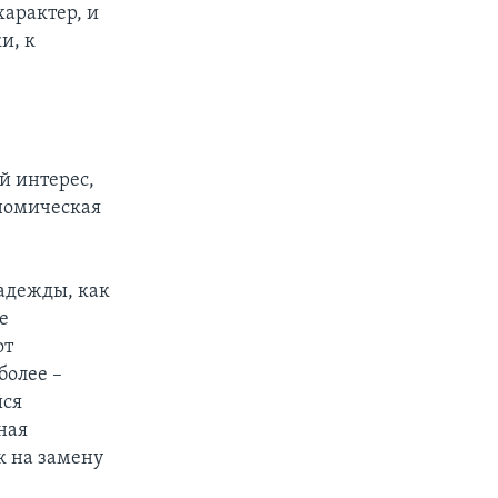
характер, и
и, к
й интерес,
ономическая
надежды, как
е
от
более –
йся
ная
к на замену