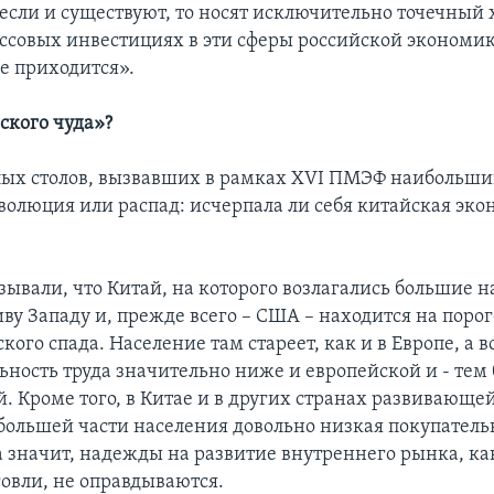
 если и существуют, то носят исключительно точечный 
ассовых инвестициях в эти сферы российской экономик
е приходится».
ского чуда»?
лых столов, вызвавших в рамках XVI ПМЭФ наибольши
волюция или распад: исчерпала ли себя китайская эк
зывали, что Китай, на которого возлагались большие 
ву Западу и, прежде всего – США – находится на порог
ого спада. Население там стареет, как и в Европе, а в
ьность труда значительно ниже и европейской и - тем 
. Кроме того, в Китае и в других странах развивающе
большей части населения довольно низкая покупатель
 а значит, надежды на развитие внутреннего рынка, ка
овли, не оправдываются.