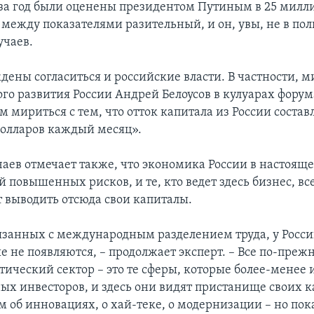
 за год были оценены президентом Путиным в 25 милли
 между показателями разительный, и он, увы, не в поль
учаев.
дены согласиться и российские власти. В частности, 
го развития России Андрей Белоусов в кулуарах форум
мириться с тем, что отток капитала из России составл
олларов каждый месяц».
аев отмечает также, что экономика России в настоящ
й повышенных рисков, и те, кто ведет здесь бизнес, вс
 выводить отсюда свои капиталы.
язанных с международным разделением труда, у Росси
е не появляются, – продолжает эксперт. – Все по-прежн
тический сектор – это те сферы, которые более-менее
х инвесторов, и здесь они видят пристанище своих 
м об инновациях, о хай-теке, о модернизации – но по