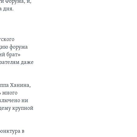
ти Форума, и,
а дня.
гского
цию форума
ий брат»
азателям даже
иппа Ханина,
ь много
аключено ни
ящему крупной
юнктура в