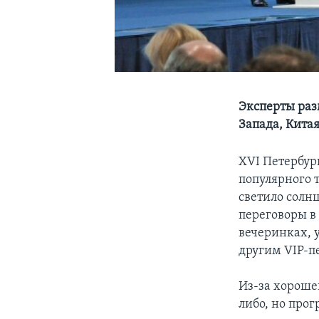
Эксперты раз
Запада, Кита
XVI Петербур
популярного т
светило солнц
переговоры в 
вечеринках, 
другим VIP-п
Из-за хороше
либо, но прог