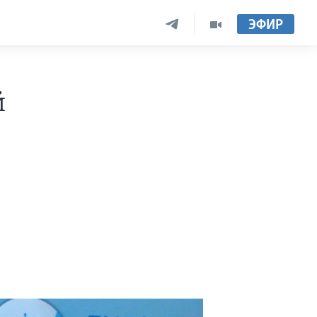
ЭФИР
й