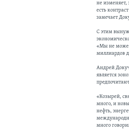
не изменяет,
есть контраст
замечает Док
С этим вынуж
экономическо
«Мы не можем 
миллиардов д
Андрей Докуч
является зоно
предпочитают
«Козырей, св
много, и новы
нефть, энерге
международны
много говори