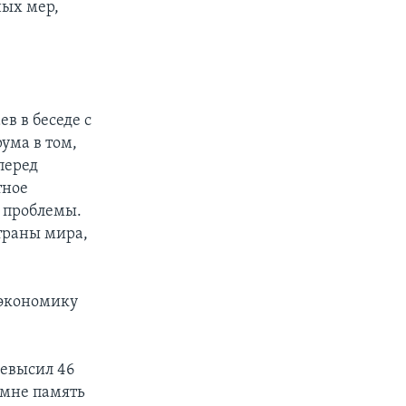
ных мер,
в в беседе с
ума в том,
перед
тное
я проблемы.
страны мира,
 экономику
ревысил 46
 мне память