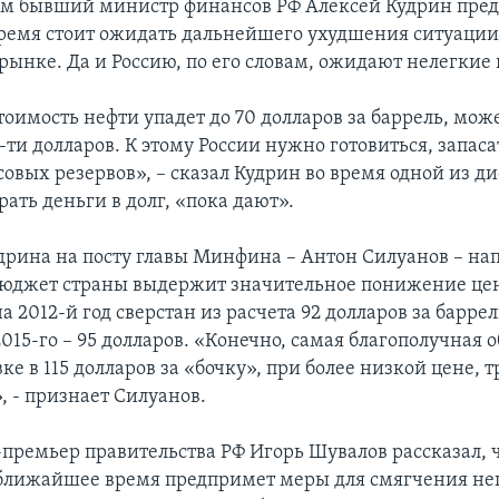
м бывший министр финансов РФ Алексей Кудрин предр
емя стоит ожидать дальнейшего ухудшения ситуации
рынке. Да и Россию, по его словам, ожидают нелегкие
оимость нефти упадет до 70 долларов за баррель, може
-ти долларов. К этому России нужно готовиться, запас
овых резервов», – сказал Кудрин во время одной из д
рать деньги в долг, «пока дают».
рина на посту главы Минфина – Антон Силуанов – на
 бюджет страны выдержит значительное понижение цен
а 2012-й год сверстан из расчета 92 долларов за баррел
2015-го – 95 долларов. «Конечно, самая благополучная 
вке в 115 долларов за «бочку», при более низкой цене, т
 - признает Силуанов.
премьер правительства РФ Игорь Шувалов рассказал, 
ближайшее время предпримет меры для смягчения н