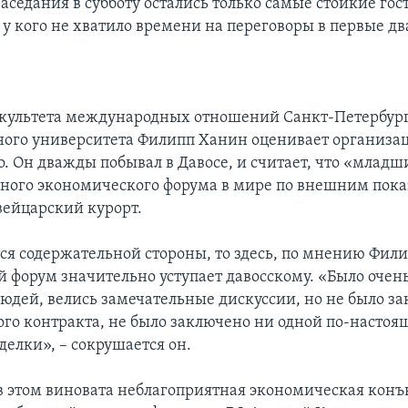
аседания в субботу остались только самые стойкие гос
 у кого не хватило времени на переговоры в первые дв
культета международных отношений Санкт-Петербур
ного университета Филипп Ханин оценивает организа
о. Он дважды побывал в Давосе, и считает, что «младш
тного экономического форума в мире по внешним пок
ейцарский курорт.
тся содержательной стороны, то здесь, по мнению Фил
й форум значительно уступает давосскому. «Было очен
юдей, велись замечательные дискуссии, но не было з
ого контракта, не было заключено ни одной по-насто
делки», – сокрушается он.
в этом виновата неблагоприятная экономическая конъ