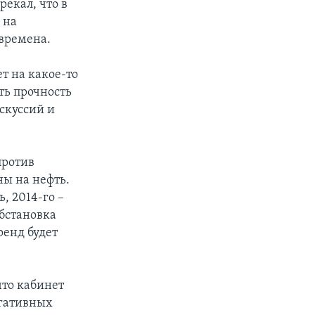
екал, что в
 на
 времена.
т на какое-то
ать прочность
искуссий и
против
ы на нефть.
ь, 2014-го –
обстановка
ренд будет
что кабинет
егативных