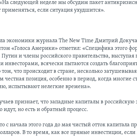
 «На следующей неделе мы обсудим пакет антикризис
т применяться, если ситуация ухудшится».
ела экономики журнала The New Time Дмитрий Докучае
том «Голоса Америки» отметил: «Специфика этого фор
 Путин и члены российского правительства, выступая 
 инвесторами, всячески пытаются создать благоприя
 том, что происходит в стране, несколько затушевыва
ем честная позиция, особенно в период, когда многие 
ию, испытывают нелегкие времена».
чаев признает, что западные капиталы в российскую
 идут, но есть и обратный процесс.
о с начала этого года до мая чистый отток капитала п
олларов. В то время, как все прямые инвестиции, если