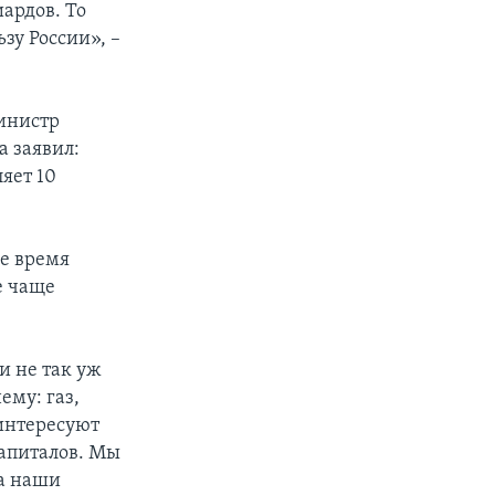
ардов. То
зу России», –
министр
а заявил:
яет 10
ее время
е чаще
и не так уж
ему: газ,
 интересуют
капиталов. Мы
ка наши