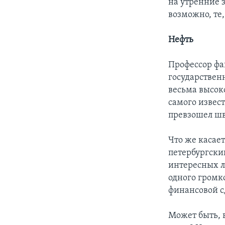
на утренние з
возможно, те,
Нефть
Профессор фа
государствен
весьма высок
самого извес
превзошел шв
Что же касае
петербургски
интересных л
одного громк
финансовой с
Может быть, 