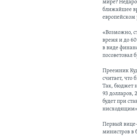
мире? Недаро
ближайшее вр
европейском 
«Возможно, ст
время и до 60
в виде финанс
посоветовал б
Преемник Куд
считает, что
Так, бюджет н
93 долларов, 
будет при ста
нисходящим»,
Первый вице-
министров в 