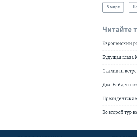
В мире
Н
Читайте 
Европейский р
Будущая глава 
Салливан встр
Джо Байден поз
Президентские
Во второй тур 