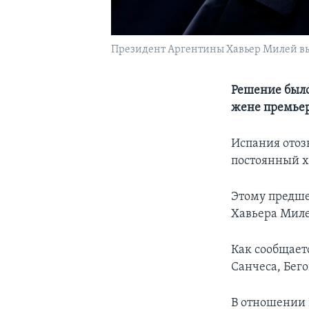
Президент Аргентины Хавьер Милей выс
Решение было
жене премье
Испания отозв
постоянный х
Этому предш
Хавьера Миле
Как сообщает
Санчеса, Бег
В отношении 