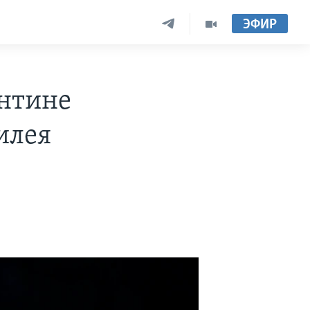
ЭФИР
ентине
илея