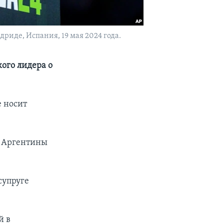
иде, Испания, 19 мая 2024 года.
ого лидера о
е носит
а Аргентины
супруге
й в