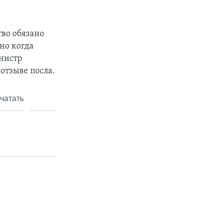
тво обязано
но когда
инистр
отзыве посла.
чатать