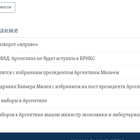
овости
также
азворот «вправо»
МИД: Аргентина не будет вступать в БРИКС
етится с избранным президентом Аргентины Милеем
дравил Хавьера Милея с избранием на пост президента Арге
 выборы в Аргентине
выборов в Аргентине вышли министр экономики и либертари