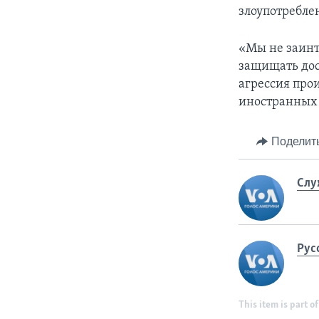
злоупотребле
«Мы не заинт
защищать дос
агрессия про
иностранных 
Поделит
Слу
Рус
This item is part of