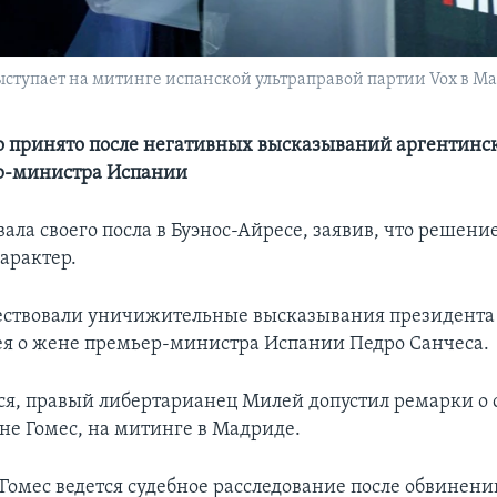
тупает на митинге испанской ультраправой партии Vox в Мадр
 принято после негативных высказываний аргентинск
р-министра Испании
ала своего посла в Буэнос-Айресе, заявив, что решени
арактер.
ествовали уничижительные высказывания президент
я о жене премьер-министра Испании Педро Санчеса.
ся, правый либертарианец Милей допустил ремарки о 
оне Гомес, на митинге в Мадриде.
Гомес ведется судебное расследование после обвинени