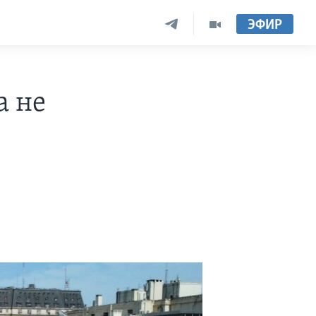
ЭФИР
а не