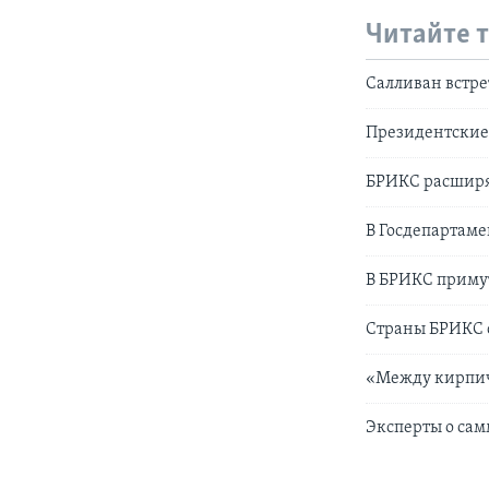
Читайте 
Салливан встр
Президентские
БРИКС расширяе
В Госдепартам
В БРИКС примут
Страны БРИКС с
«Между кирпич
Эксперты о сам