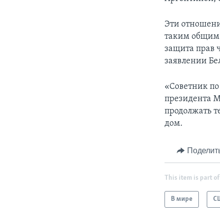
Эти отношени
таким общим 
защита прав 
заявлении Бе
«Советник по
президента М
продолжать т
дом.
Поделит
This item is part of
В мире
С