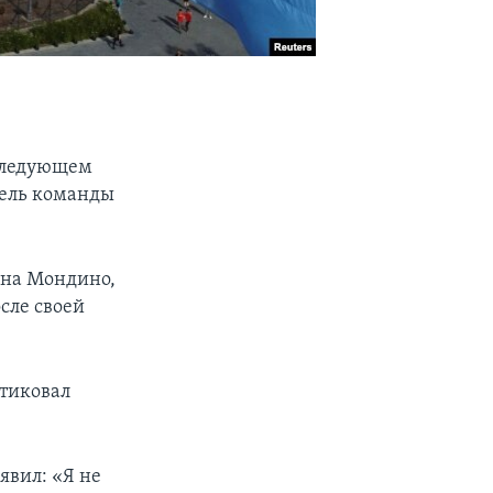
 следующем
тель команды
ана Мондино,
сле своей
тиковал
явил: «Я не