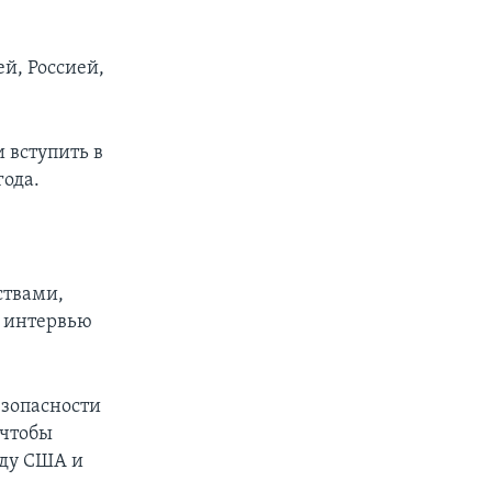
й, Россией,
 вступить в
года.
ствами,
в интервью
езопасности
 чтобы
жду США и