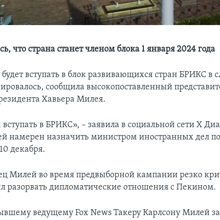
ь, что страна станет членом блока 1 января 2024 года
 будет вступать в блок развивающихся стран БРИКС в
анировалось, сообщила высокопоставленный представи
резидента Хавьера Милея.
 вступать в БРИКС», – заявила в социальной сети Х Ди
й намерен назначить министром иностранных дел по
10 декабря.
ц Милей во время предвыборной кампании резко кри
ил разорвать дипломатические отношения с Пекином.
ывшему ведущему Fox News Такеру Карлсону Милей за