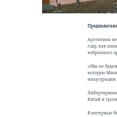
Предполагалос
Аргентина не
году, как пл
избранного п
«Мы не будем
которую Миле
инаугурации 
Либертариане
Китай и гроз
В интервью б