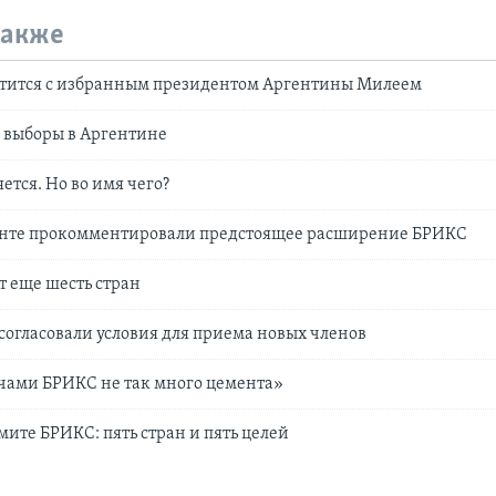
также
етится с избранным президентом Аргентины Милеем
 выборы в Аргентине
тся. Но во имя чего?
енте прокомментировали предстоящее расширение БРИКС
 еще шесть стран
огласовали условия для приема новых членов
ами БРИКС не так много цемента»
мите БРИКС: пять стран и пять целей