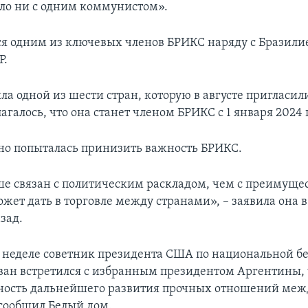
ело ни с одним коммунистом».
ся одним из ключевых членов БРИКС наряду с Бразилие
Р.
а одной из шести стран, которую в августе пригласили
агалось, что она станет членом БРИКС с 1 января 2024 
о попыталась принизить важность БРИКС.
е связан с политическим раскладом, чем с преимуще
ожет дать в торговле между странами», – заявила она 
зад.
й неделе советник президента США по национальной б
ан встретился с избранным президентом Аргентины,
ность дальнейшего развития прочных отношений ме
сообщил Белый дом.