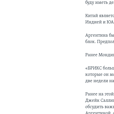
буду иметь д
Китай являет
Индией и ЮА
Аргентина был
блок. Предпол
Ранее Мондин
«БРИКС больш
которые он м
две недели на
Ранее на это
Джейк Саллив
обсудить важ
Аргентиной, 