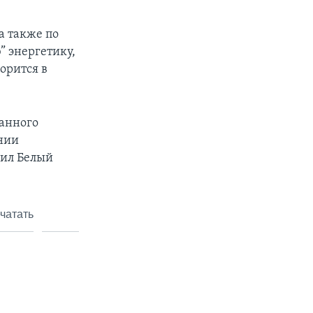
а также по
” энергетику,
орится в
ранного
ении
щил Белый
чатать