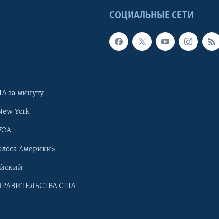
Ы
СОЦИАЛЬНЫЕ СЕТИ
А за минуту
New York
VOA
олоса Америки»
ийский
ПРАВИТЕЛЬСТВА США