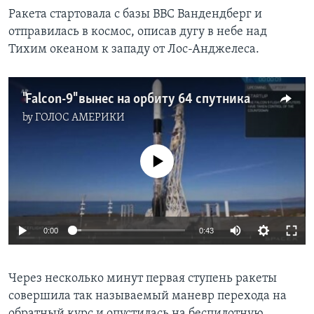
Ракета стартовала с базы ВВС Вандендберг и
отправилась в космос, описав дугу в небе над
Тихим океаном к западу от Лос-Анджелеса.
"Falcon-9" вынес на орбиту 64 спутника
by
ГОЛОС АМЕРИКИ
No media source currently available
0:00
0:43
Через несколько минут первая ступень ракеты
совершила так называемый маневр перехода на
обратный курс и опустилась на беспилотную