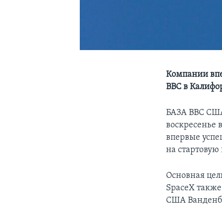
Компании впе
ВВС в Калиф
БАЗА ВВС США
воскресенье 
впервые успе
на стартовую
Основная цел
SpaceX также
США Ванденбе