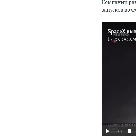
Компании ран
запусков во 
SpaceX выв
by
ГОЛОС А
0:00