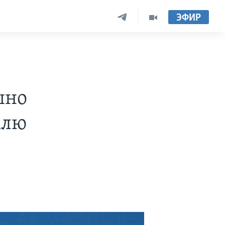
ЭФИР
шно
млю