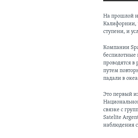
На прошлой н
Калифорнии, 
ступени, и у
Компании Spa
беспилотные 
проводятся в
путем повтор
падали в океа
Это первый и
Национальной
связке с гру
Satelite Arge
наблюдения с