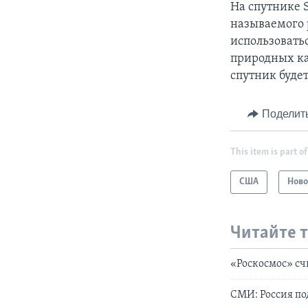
На спутнике 
называемого 
использовать
природных ка
спутник буде
Поделит
This item is part of
США
Ново
Читайте 
«Роскосмос» сч
СМИ: Россия по