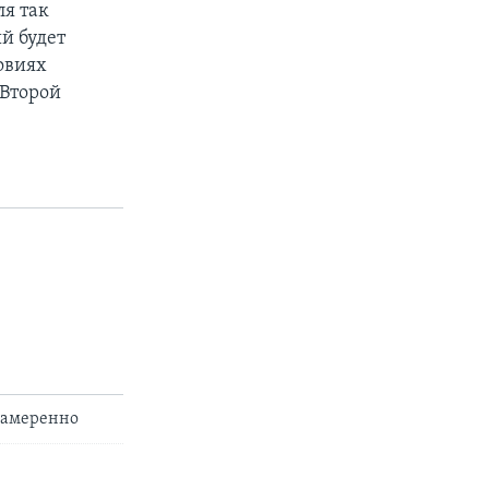
я так
й будет
овиях
 Второй
намеренно