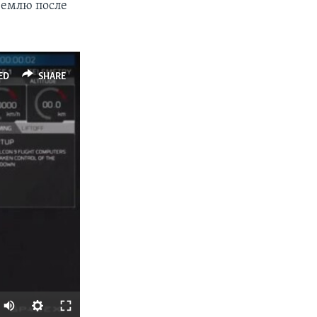
землю после
ED
SHARE