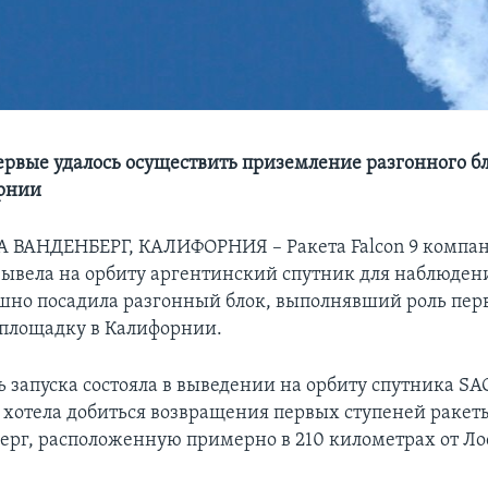
рвые удалось осуществить приземление разгонного бл
орнии
 ВАНДЕНБЕРГ, КАЛИФОРНИЯ – Ракета Falcon 9 компан
вывела на орбиту аргентинский спутник для наблюден
шно посадила разгонный блок, выполнявший роль перв
 площадку в Калифорнии.
ь запуска состояла в выведении на орбиту спутника S
 хотела добиться возвращения первых ступеней ракеты
рг, расположенную примерно в 210 километрах от Ло