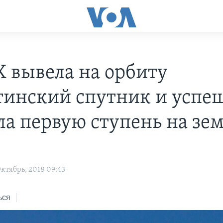
X вывела на орбиту
тинский спутник и успе
ла первую ступень на зе
s
ктябрь, 2018 09:43
ься