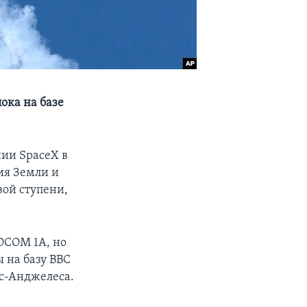
ока на базе
ии SpaceX в
ия Земли и
ой ступени,
AOCOM 1A, но
 на базу ВВС
с-Анджелеса.