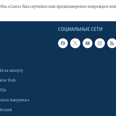
абль «Союз» был случайно или преднамеренно поврежден из
Ы
СОЦИАЛЬНЫЕ СЕТИ
А за минуту
New York
VOA
олоса Америки»
ийский