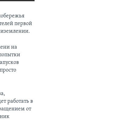
SHARE
побережья
телей первой
приземлении.
пени на
 попытки
апусков
просто
px
width
а,
ет работать в
кращением от
тник