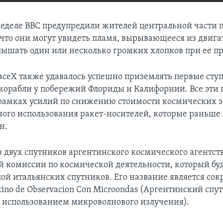
EMBED
еделе ВВС предупредили жителей центральной части 
что они могут увидеть пламя, вырывающееся из двига
слышать один или несколько громких хлопков при ее 
ceX также удавалось успешно приземлять первые сту
корабли у побережий Флориды и Калифорнии. Все эти
 рамках усилий по снижению стоимости космических з
ного использования ракет-носителей, которые раньше 
н.
з двух спутников аргентинского космического агентств
 комиссии по космической деятельности, который буд
ппой итальянских спутников. Его название является со
ntino de Observacion Con Microondas (Аргентинский спу
 использованием микроволнового излучения).