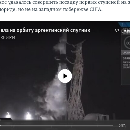
ее удавалось совершить посадку первых ступеней на 
Флориде, но не на западном побережье США.
ела на орбиту аргентинский спутник
EMB
МЕРИКИ
No media source currently available
0:57