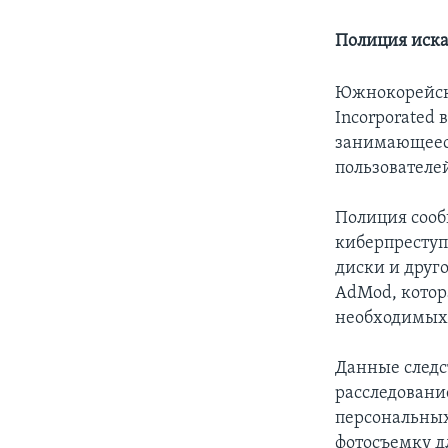
Полиция иска
Южнокорейска
Incorporated 
занимающееся
пользователе
Полиция сооб
киберпреступ
диски и друг
AdMod, котор
необходимых 
Данные следс
расследовани
персональных
фотосъемку д