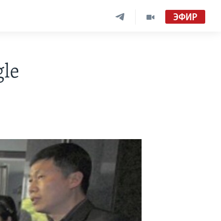
ЭФИР
le