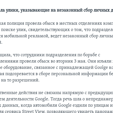
ла улики, указывающие на незаконный сбор личных 
я полиция провела обыск в местных отделениях ком
в поиске улик, свидетельствующих о том, что подраздел
 мобильной рекламой, ведет незаконный сбор личн
й.
щила, что сотрудники подразделения по борьбе с
лениями провели обыск во вторник 3 мая. Они изъяли
ое оборудование, связанное с принадлежащей Goolge 
ая подозревается в сборе персональной информации б
на то разрешений.
твенные действия не связаны напрямую с предыдущи
ем деятельности Google. Тогда речь шла о непреднаме
 данных, когда автомобили Google ездили по улицам и
ля сервиса Street View, позволяющего увидеть панора