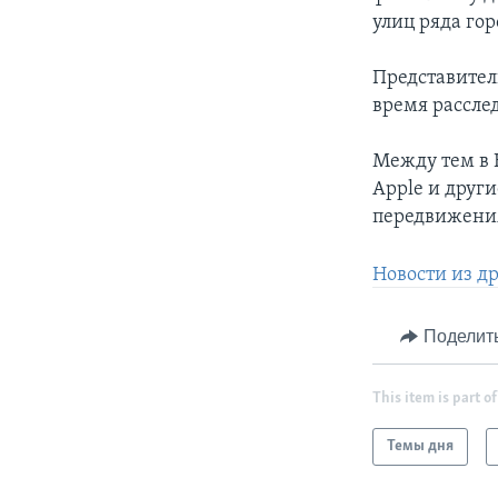
улиц ряда гор
Представител
время рассле
Между тем в 
Apple и друг
передвижения
Новости из д
Поделит
This item is part of
Темы дня