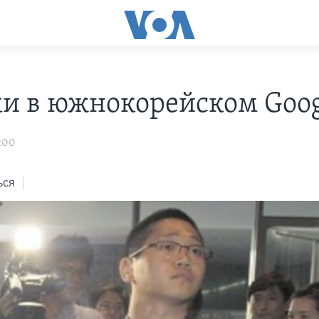
и в южнокорейском Goog
:00
ься