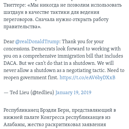
Твиттере: «Мы никогда не позволим использовать
шатдаун в качестве тактики для ведения
переговоров. Сначала нужно открыть работу
правительства».
Dear
@realDonaldTrump
: Thank you for your
concessions. Democrats look forward to working with
you on a comprehensive immigration bill that includes
DACA. But we can't do that in a shutdown. We will
never allow a shutdown as a negotiating tactic. Need to
reopen government first.
https://t.co/eAV6byDXxB
— Ted Lieu (@tedlieu)
January 19, 2019
Республиканец Брэдли Берн, представляющий в
нижней палате Конгресса республиканцев из
Алабамы, жестко раскритиковал заявления