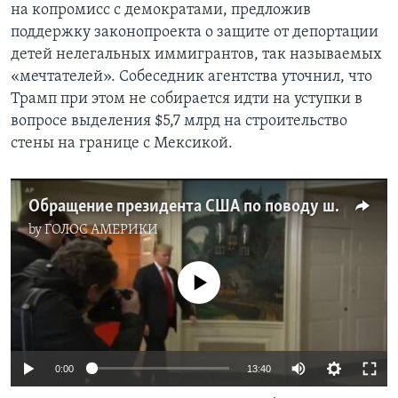
на копромисс с демократами, предложив
поддержку законопроекта о защите от депортации
детей нелегальных иммигрантов, так называемых
«мечтателей». Собеседник агентства уточнил, что
Трамп при этом не собирается идти на уступки в
вопросе выделения $5,7 млрд на строительство
стены на границе с Мексикой.
Обращение президента США по поводу шатдауна
by
ГОЛОС АМЕРИКИ
No media source currently available
0:00
13:40