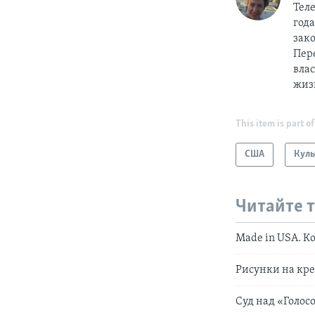
Тел
год
зак
Пер
вла
жиз
This item is part of
США
Куль
Читайте 
Made in USA. К
Рисунки на кр
Суд над «Голос