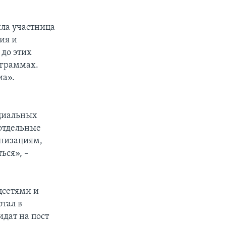
ила участница
ия и
 до этих
ограммах.
иа».
оциальных
 отдельные
анизациям,
ься», –
цсетями и
тал в
дат на пост