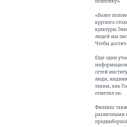
политику».
«Более полов
круглого сто
культуры Эван
людей мы пыт
Чтобы достич
Еще один уча
информационн
сетей инстит
люди, индиви
таким, как Г
отметил он.
Филлипс такж
различными г
предвыборной