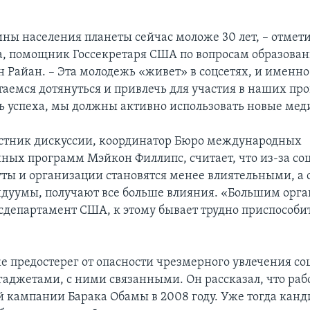
ины населения планеты сейчас моложе 30 лет, – отмет
ла, помощник Госсекретаря США по вопросам образован
 Райан. – Эта молодежь «живет» в соцсетях, и именно
аемся дотянуться и привлечь для участия в наших пр
ь успеха, мы должны активно использовать новые мед
стник дискуссии, координатор Бюро международных
ых программ Мэйкон Филлипс, считает, что из-за с
уты и организации становятся менее влиятельными, а
дуумы, получают все больше влияния. «Большим орг
осдепартамент США, к этому бывает трудно приспособит
е предостерег от опасности чрезмерного увлечения со
аджетами, с ними связанными. Он рассказал, что рабо
 кампании Барака Обамы в 2008 году. Уже тогда канди