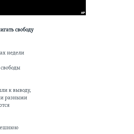
игать свободу
ках недели
 свободы
ли к выводу,
ыми разными
ются
внешнюю