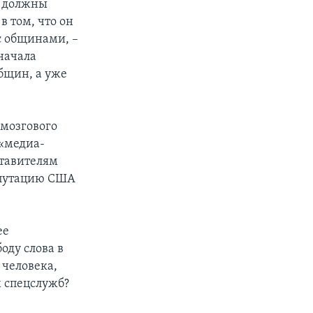
к должны
 том, что он
с общинами, –
начала
бщин, а уже
мозгового
«медиа-
ставителям
репутацию США
ее
оду слова в
 человека,
 спецслужб?