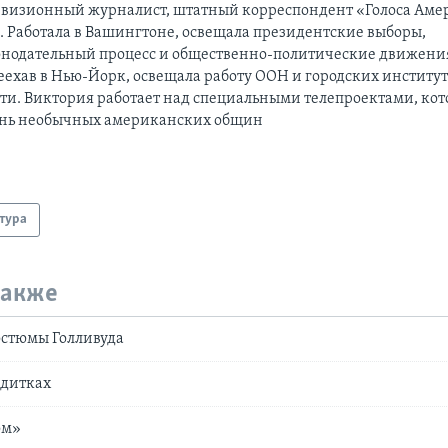
евизионный журналист, штатный корреспондент «Голоса Аме
а. Работала в Вашингтоне, освещала президентские выборы,
онодательный процесс и общественно-политические движени
еехав в Нью-Йорк, освещала работу ООН и городских институ
сти. Виктория работает над специальными телепроектами, ко
нь необычных американских общин
тура
также
остюмы Голливуда
едитках
ом»