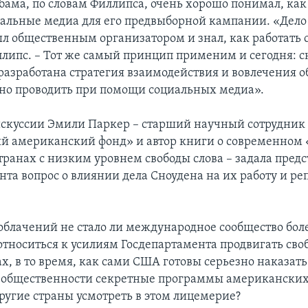
бама, по словам Филлипса, очень хорошо понимал, ка
иальные медиа для его предвыборной кампании. «Дело в
ыл общественным организатором и знал, как работать 
ллипс. – Тот же самый принцип применим и сегодня: с
разработана стратегия взаимодействия и вовлечения о
но проводить при помощи социальных медиа».
скуссии Эмили Паркер – старший научный сотрудник 
й американский фонд» и автор книги о современном 
странах с низким уровнем свободы слова – задала пред
нта вопрос о влиянии дела Сноудена на их работу и 
зоблачений не стало ли международное сообщество бол
относиться к усилиям Госдепартамента продвигать своб
х, в то время, как сами США готовы серьезно наказать
 общественности секретные программы американских
другие страны усмотреть в этом лицемерие?