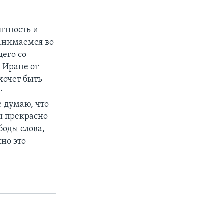
нтность и
занимаемся во
щего со
 Иране от
хочет быть
т
е думаю, что
ы прекрасно
боды слова,
но это