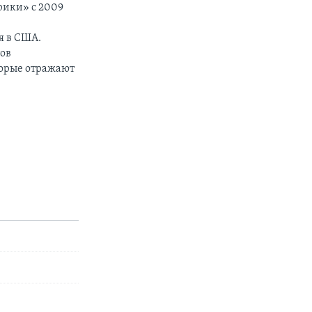
рики» с 2009
я в США.
тов
торые отражают