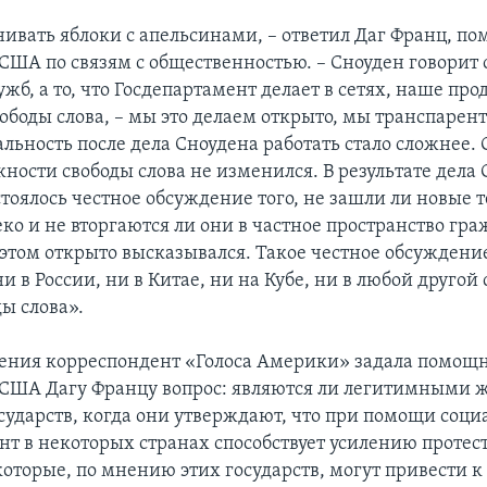
нивать яблоки с апельсинами, – ответил Даг Франц, п
США по связям с общественностью. – Сноуден говорит 
жб, а то, что Госдепартамент делает в сетях, наше пр
ободы слова, – мы это делаем открыто, мы транспарент
альность после дела Сноудена работать стало сложнее.
ности свободы слова не изменился. В результате дела 
стоялось честное обсуждение того, не зашли ли новые 
ко и не вторгаются ли они в частное пространство гра
 этом открыто высказывался. Такое честное обсуждени
 в России, ни в Китае, ни на Кубе, ни в любой другой
ды слова».
ения корреспондент «Голоса Америки» задала помощ
 США Дагу Францу вопрос: являются ли легитимными 
сударств, когда они утверждают, что при помощи соц
нт в некоторых странах способствует усилению проте
которые, по мнению этих государств, могут привести к