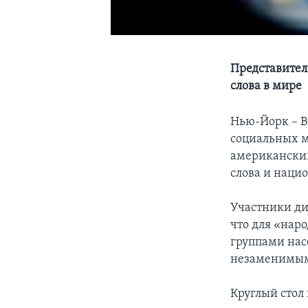
Представител
слова в мире
Нью-Йорк – В
социальных м
американским
слова и наци
Участники ди
что для «нар
группами нас
незаменимым
Круглый стол