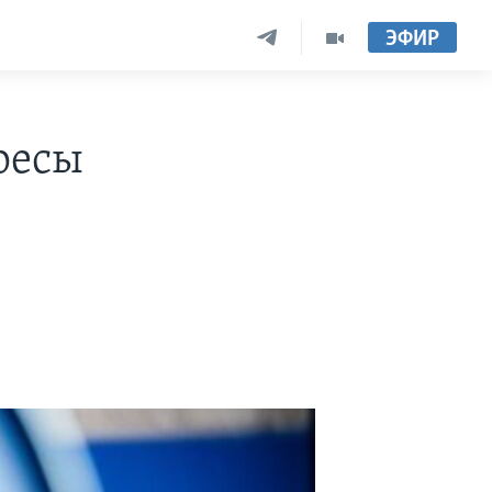
ЭФИР
ресы