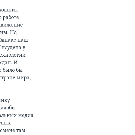
омощник
о работе
одвижение
ны. Но,
 Однако наш
Сноудена у
технологии
ждан. И
е было бы
 стране мира,
нику
жалобы
иальных медиа
стных
 смене там