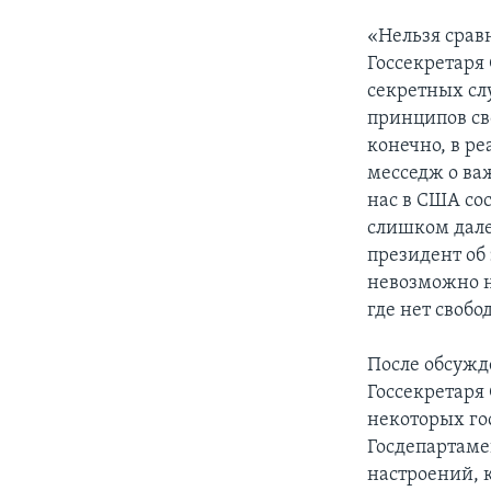
«Нельзя срав
Госсекретаря 
секретных слу
принципов св
конечно, в ре
месседж о важ
нас в США со
слишком дале
президент об
невозможно ни
где нет свобо
После обсужд
Госсекретаря
некоторых го
Госдепартаме
настроений, 