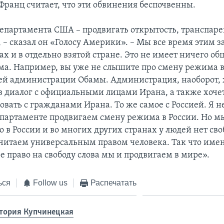
Франц считает, что эти обвинения беспочвенны.
епартамента США – продвигать открытость, транспаре
, – сказал он «Голосу Америки». – Мы все время этим 
х и в отдельно взятой стране. Это не имеет ничего об
а. Например, вы уже не слышите про смену режима в
ей администрации Обамы. Администрация, наоборот, 
в диалог с официальными лицами Ирана, а также хоче
вать с гражданами Ирана. То же самое с Россией. Я н
департаменте продвигаем смену режима в России. Но м
 в России и во многих других странах у людей нет сво
читаем универсальным правом человека. Так что имен
е право на свободу слова мы и продвигаем в мире».
ься
Follow us
Распечатать
тория Купчинецкая