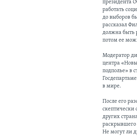
президента О
работать соц
до выборов б
рассказал Фи
должна быть 
потом ее мож
Модератор ди
центра «Новы
подполье» в 
Госдепартаме
в мире.
После его ра
скептически 
других страна
раскрывшего
Не могут ли 