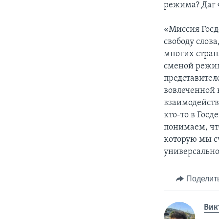
режима? Даг 
«Миссия Госд
свободу слова
многих страна
сменой режим
представител
вовлеченной 
взаимодейство
кто-то в Гос
понимаем, что
которую мы с
универсально
Поделит
Вик