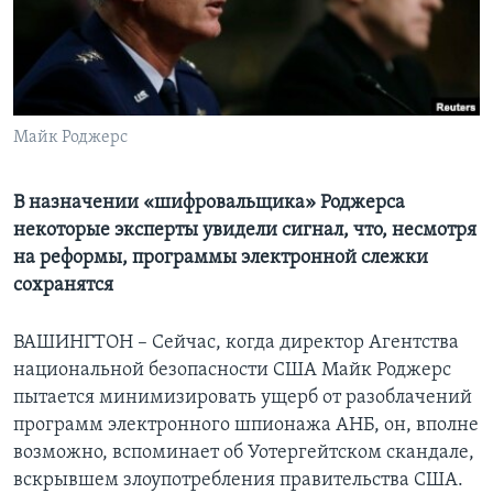
Learning English
СОЦИАЛЬНЫЕ СЕТИ
Майк Роджерс
Языки
В назначении «шифровальщика» Роджерса
некоторые эксперты увидели сигнал, что, несмотря
на реформы, программы электронной слежки
сохранятся
ВАШИНГТОН – Сейчас, когда директор Агентства
национальной безопасности США Майк Роджерс
пытается минимизировать ущерб от разоблачений
программ электронного шпионажа АНБ, он, вполне
возможно, вспоминает об Уотергейтском скандале,
вскрывшем злоупотребления правительства США.