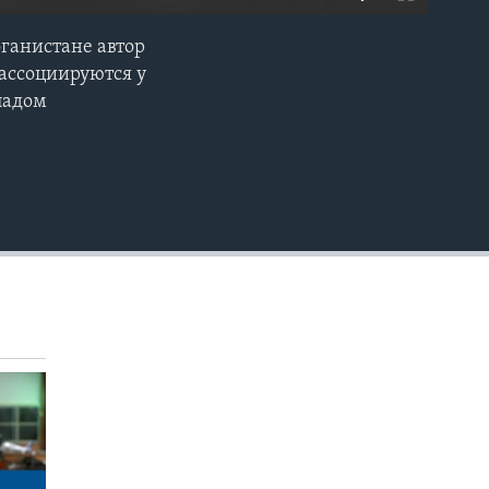
ганистане автор
EMBED
 ассоциируются у
падом