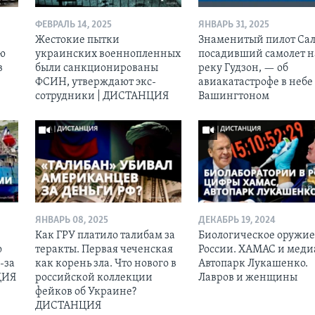
ФЕВРАЛЬ 14, 2025
ЯНВАРЬ 31, 2025
Жестокие пытки
Знаменитый пилот Сал
ию
украинских военнопленных
посадивший самолет н
в
были санкционированы
реку Гудзон, — об
ФСИН, утверждают экс-
авиакатастрофе в небе
сотрудники | ДИСТАНЦИЯ
Вашингтоном
ЯНВАРЬ 08, 2025
ДЕКАБРЬ 19, 2024
Как ГРУ платило талибам за
Биологическое оружие
ю
теракты. Первая чеченская
России. ХАМАС и меди
-за
как корень зла. Что нового в
Автопарк Лукашенко.
ЦИЯ
российской коллекции
Лавров и женщины
фейков об Украине?
ДИСТАНЦИЯ