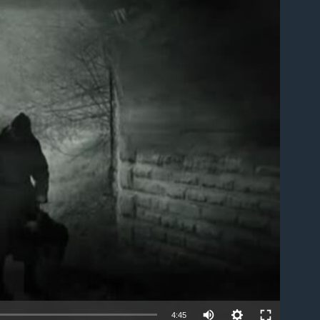
able
4:45