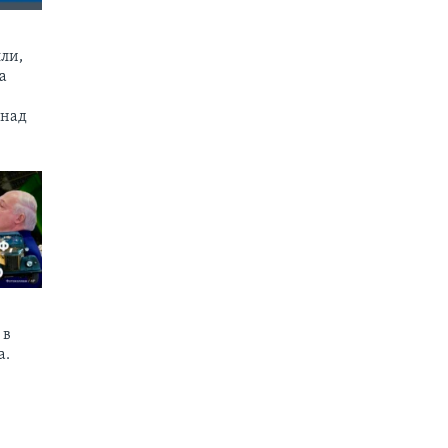
ли,
а
 над
 в
а.