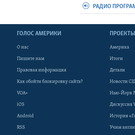
РАДИО ПРОГР
ГОЛОС АМЕРИКИ
ПРОЕКТ
О нас
Америка
Пишите нам
Итоги
Правовая информация
Детали
Как обойти блокировку сайта?
Новости СШ
VOA+
Нью-Йорк 
iOS
Дискуссия 
Android
История «Г
RSS
Учим англ