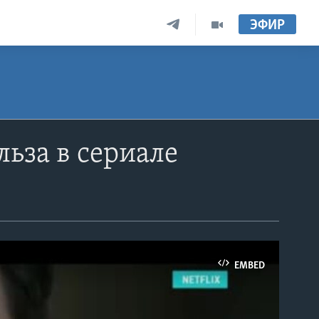
ЭФИР
ьза в сериале
EMBED