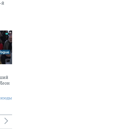
-й
вший
 Леон
пизоды