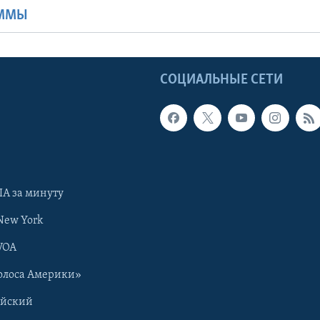
АММЫ
Ы
СОЦИАЛЬНЫЕ СЕТИ
А за минуту
New York
VOA
олоса Америки»
ийский