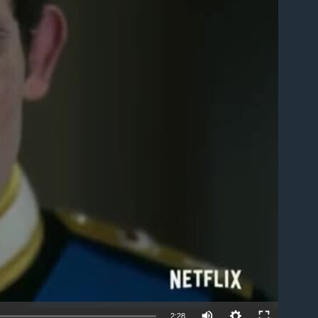
able
2:28