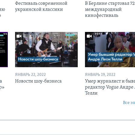
Фестиваль современной
В Берлине стартовал 72
ию
украинской классики
международный
ю
кинофестиваль
ЯНВАРЬ 22, 2022
ЯНВАРЬ 19, 2022
а
Новости шоу-бизнеса
Умер журналист и бы
р»
редактор Vogue Андре
Телли
Все э
Ы