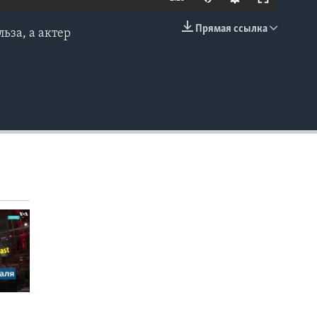
Прямая ссылка
ьза, а актер
EMBED