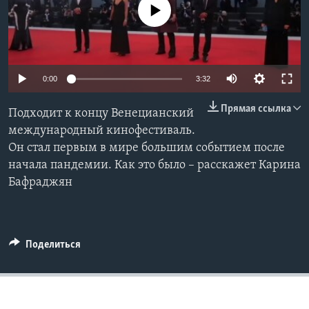
No media source currently available
Learning English
СОЦИАЛЬНЫЕ СЕТИ
0:00
3:32
Прямая ссылка
Подходит к концу Венецианский
Языки
международный кинофестиваль.
Он стал первым в мире большим событием после
начала пандемии. Как это было – расскажет Карина
Бафраджян
Поделиться