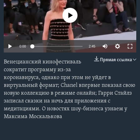
Learning English
No media source currently available
СОЦИАЛЬНЫЕ СЕТИ
0:00
2:45
Языки
Прямая ссылка
Венецианский кинофестиваль
сократит программу из-за
коронавируса, однако при этом не уйдет в
виртуальный формат; Chanel впервые показал свою
новую коллекцию в режиме онлайн; Гарри Стайлз
записал сказки на ночь для приложения с
медитациями. О новостях шоу-бизнеса узнаем у
Максима Москалькова