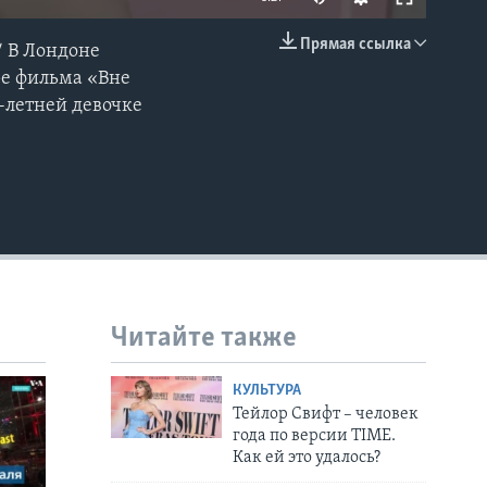
Прямая ссылка
/ В Лондоне
EMBED
ре фильма «Вне
1-летней девочке
Читайте также
КУЛЬТУРА
Тейлор Свифт – человек
года по версии TIME.
Как ей это удалось?