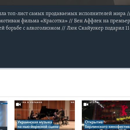
ила топ-лист самых продаваемых исполнителей мира /
мотивам фильма «Красотка» // Бен Аффлек на премье
ей борьбе с алкоголизмом // Люк Скайуокер подарил 1