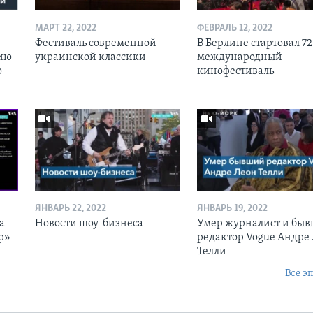
МАРТ 22, 2022
ФЕВРАЛЬ 12, 2022
Фестиваль современной
В Берлине стартовал 72
ию
украинской классики
международный
ю
кинофестиваль
ЯНВАРЬ 22, 2022
ЯНВАРЬ 19, 2022
а
Новости шоу-бизнеса
Умер журналист и бы
р»
редактор Vogue Андре
Телли
Все э