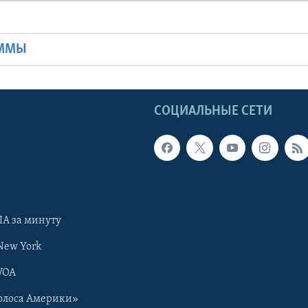
Ы
АММЫ
Ы
СОЦИАЛЬНЫЕ СЕТИ
А за минуту
New York
VOA
олоса Америки»