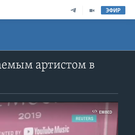
ЭФИР
аемым артистом в
EMBED