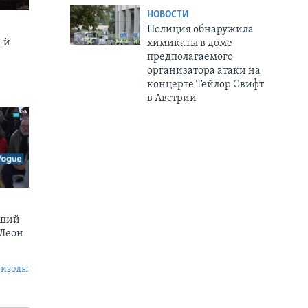
НОВОСТИ
Полиция обнаружила
-й
химикаты в доме
предполагаемого
организатора атаки на
концерте Тейлор Свифт
в Австрии
вший
 Леон
пизоды