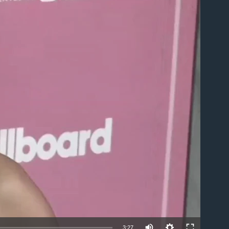
able
3:27