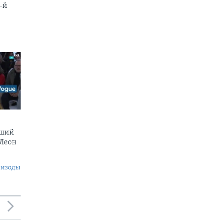
-й
вший
 Леон
пизоды