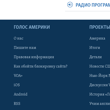
РАДИО ПРОГР
ГОЛОС АМЕРИКИ
ПРОЕКТ
О нас
Америка
Пишите нам
Итоги
Правовая информация
Детали
Как обойти блокировку сайта?
Новости СШ
VOA+
Нью-Йорк 
iOS
Дискуссия 
Android
История «Г
RSS
Учим англ