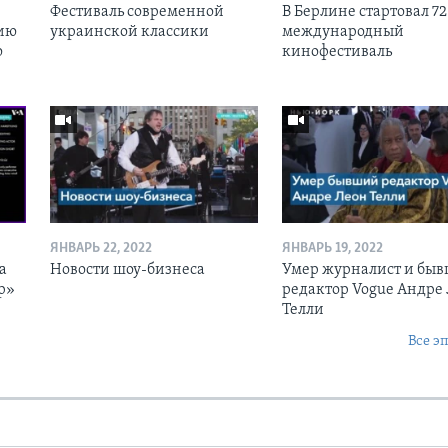
Фестиваль современной
В Берлине стартовал 72
ию
украинской классики
международный
ю
кинофестиваль
ЯНВАРЬ 22, 2022
ЯНВАРЬ 19, 2022
а
Новости шоу-бизнеса
Умер журналист и бы
р»
редактор Vogue Андре
Телли
Все э
Ы