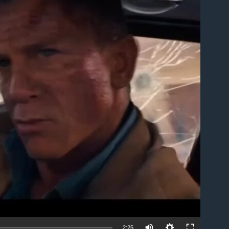
able
2:25