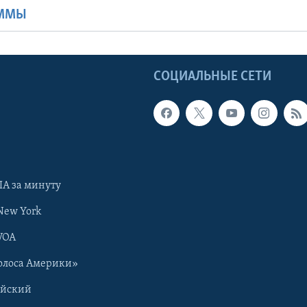
АММЫ
Ы
СОЦИАЛЬНЫЕ СЕТИ
А за минуту
New York
VOA
олоса Америки»
ийский