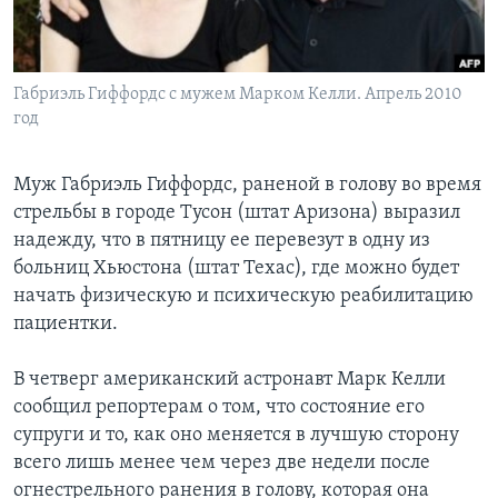
Learning English
Габриэль Гиффордс с мужем Марком Келли. Апрель 2010
СОЦИАЛЬНЫЕ СЕТИ
год
Муж Габриэль Гиффордс, раненой в голову во время
Языки
стрельбы в городе Тусон (штат Аризона) выразил
надежду, что в пятницу ее перевезут в одну из
больниц Хьюстона (штат Техас), где можно будет
начать физическую и психическую реабилитацию
пациентки.
В четверг американский астронавт Марк Келли
сообщил репортерам о том, что состояние его
супруги и то, как оно меняется в лучшую сторону
всего лишь менее чем через две недели после
огнестрельного ранения в голову, которая она