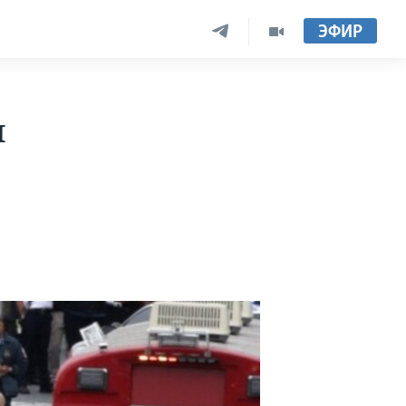
ЭФИР
я