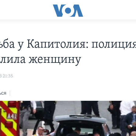
ьба у Капитолия: полици
елила женщину
3 21:35
ься