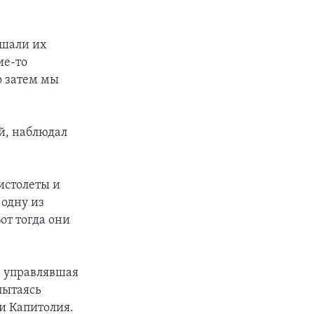
ышали их
ие-то
о затем мы
й, наблюдал
истолеты и
 одну из
от тогда они
, управлявшая
пытаясь
и Капитолия.