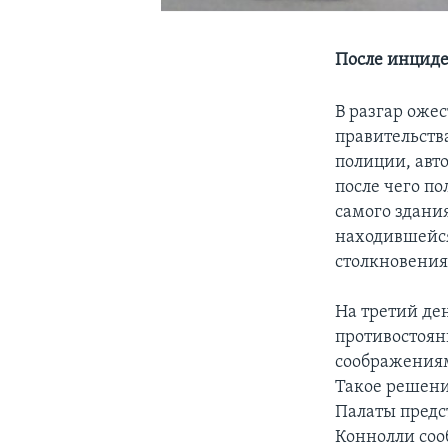
После инциде
В разгар оже
правительств
полиции, авт
после чего по
самого здани
находившейся
столкновения
На третий де
противостоян
соображениям
Такое решение
Палаты предс
Коннолли соо