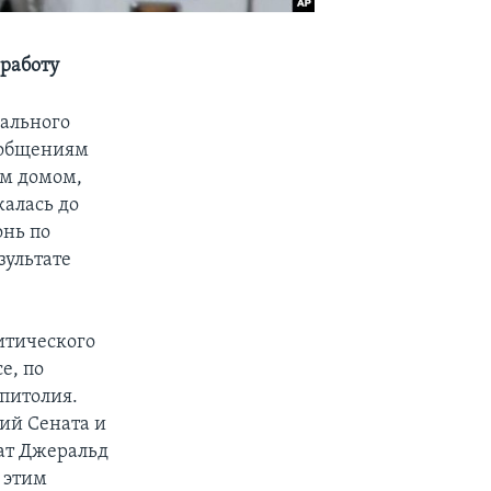
 работу
рального
ообщениям
ым домом,
жалась до
онь по
зультате
итического
е, по
питолия.
ний Сената и
ат Джеральд
 этим