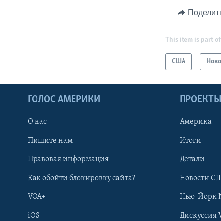
Поделит
This item is part of
США
Ново
ГОЛОС АМЕРИКИ
ПРОЕКТ
О нас
Америка
Пишите нам
Итоги
Правовая информация
Детали
Как обойти блокировку сайта?
Новости СШ
VOA+
Нью-Йорк 
iOS
Дискуссия 