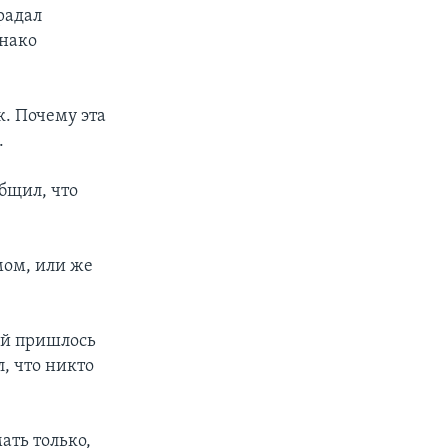
радал
днако
к. Почему эта
.
бщил, что
мом, или же
ей пришлось
, что никто
ать только,