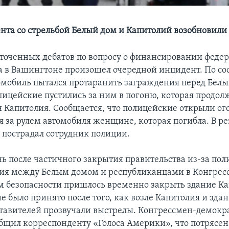
нта со стрельбой Белый дом и Капитолий возобновили
сточенных дебатов по вопросу о финансировании феде
а в Вашингтоне произошел очередной инцидент. По с
омобиль пытался протаранить заграждения перед Бел
лицейские пустились за ним в погоню, которая продол
я Капитолия. Сообщается, что полицейские открыли ог
 за рулем автомобиля женщине, которая погибла. В ре
 пострадал сотрудник полиции.
нь после частичного закрытия правительства из-за пол
ия между Белым домом и республиканцами в Конгресс
 безопасности пришлось временно закрыть здание Ка
 было принято после того, как возле Капитолия и зда
тавителей прозвучали выстрелы. Конгрессмен-демокр
бщил корреспонденту «Голоса Америки», что потрясен