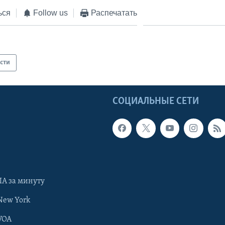
ься
Follow us
Распечатать
сти
Ы
СОЦИАЛЬНЫЕ СЕТИ
А за минуту
New York
VOA