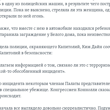
 в одну из полицейских машин, в результате чего пост
лиции. Пока не выяснено, стреляла ли эта женщина, о
открыли по ней огонь.
кже, что вместе с нею в автомобиле находился ребено
аранила заграждение у Белого дома, пока неизвестно
дела полиции, охраняющего Капитолий, Ким Дайн соо
Капитолий в безопасности:
лагаем информацией о том, связано ли это с террориз
акой-то обособленный инцидент».
го инцидента некоторым членам Палаты представител
 в специальное убежище. Конгрессмен Коннолли сказал
происходит.
сначала все выглядело довольно сюрреалистично. Подум