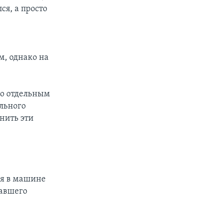
ся, а просто
е
м, однако на
по отдельным
льного
нить эти
ся в машине
давшего