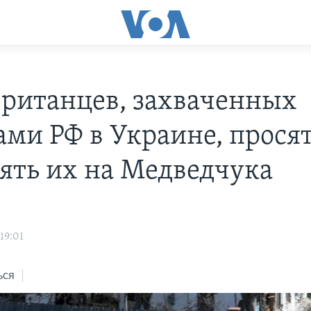
британцев, захваченных
ами РФ в Украине, прося
ять их на Медведчука
19:01
ься