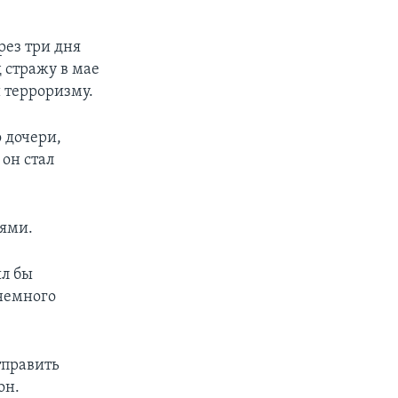
рез три дня
д стражу в мае
и терроризму.
 дочери,
 он стал
тями.
ыл бы
 немного
тправить
он.