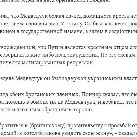
енять ее мужа на двух британских граждан.
ила, что Медведчук бежал из-под домашнего ареста че
оссия ввела свои войска в Украину. Он был заключен по
бвинен в государственной измене, а затем в содействи
тверждающий, что Путин является крестным отцом его
 совершал какие-либо правонарушения. По его словам,
тически мотивированных репрессий.
еделе Медведчук он был задержан украинскими влас
лица обоих британских пленных, Пиннер сказал, что б
за помощь в обмене их на Медведчука, и добавил, что
усски и что с ним обращались хорошо.
братиться к (британскому) правительству с просьбой о
домой, я хотел бы снова увидеть свою жену», – сказал 