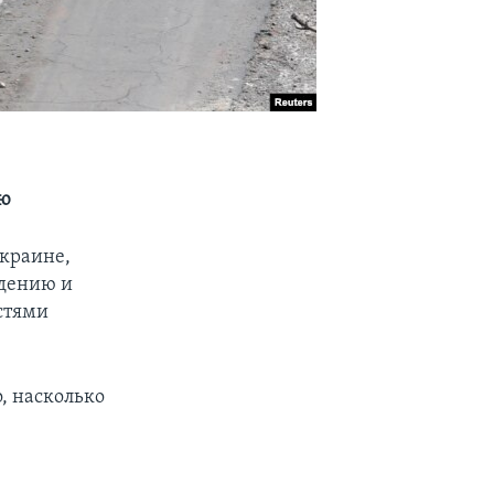
ию
краине,
идению и
стями
, насколько