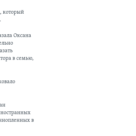
м, который
.
азала Оксана
ельно
азать
тора в семью,
ковало
ан
 иностранных
еннопленных в