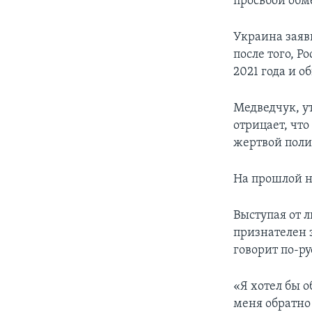
просьбой обм
Украина заяв
после того, Р
2021 года и о
Медведчук, у
отрицает, что
жертвой поли
На прошлой н
Выступая от 
признателен 
говорит по-р
«Я хотел бы о
меня обратно 