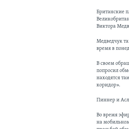
Британские п
Великобритан
Виктора Медв
Медведчук та
время в поне
В своем обра
попросил обм
находятся та
коридор».
Пиннер и Асл
Во время эфи
на мобильном