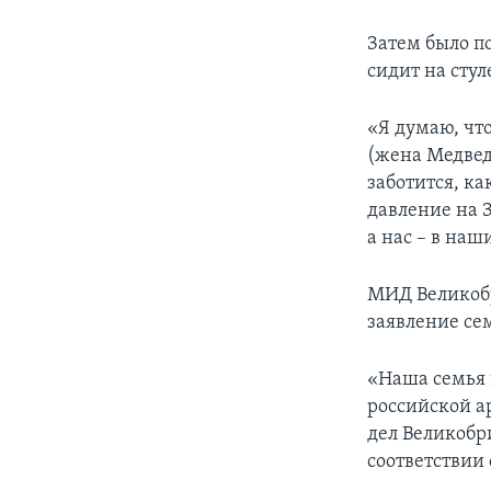
Затем было по
сидит на стул
«Я думаю, чт
(жена Медвед
заботится, ка
давление на З
а нас – в наш
МИД Великобр
заявление се
«Наша семья 
российской а
дел Великобр
соответствии