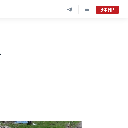
ЭФИР
т