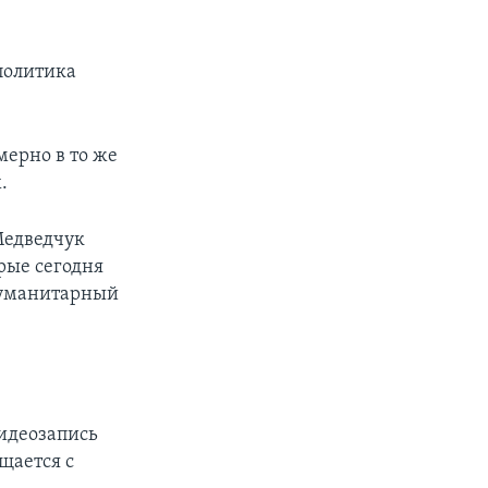
политика
мерно в то же
.
Медведчук
рые сегодня
 гуманитарный
видеозапись
щается с