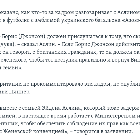
казано, как кто-то за кадром разговаривает с Аслино
е в футболке с эмблемой украинского батальона «Азов»
о Борис (Джонсон) должен прислушаться к тому, что ск
чука), – сказал Аслин. – Если Борис Джонсон действит
к он говорит, о британских гражданах, то он должен ок
еленского, чтобы тот поступил правильно и вернул Вик
и семьи».
итании не прокомментировало эти кадры, но опубли
мьи Пиннер.
вместе с семьей Эйдена Аслина, который тоже задерж
рмией, в настоящее время работает с Министерством
итании, чтобы обеспечить соблюдение их прав как во
 с Женевской конвенцией», – говорится в заявлении.