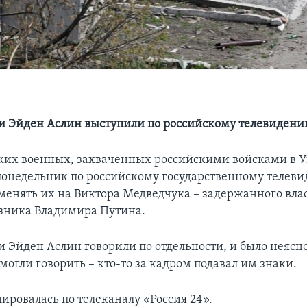
 Эйден Аслин выступили по российскому телевиден
ких военных, захваченных российскими войсками в У
понедельник по российскому государственному телев
менять их на Виктора Медведчука – задержанного вла
зника Владимира Путина.
 Эйден Аслин говорили по отдельности, и было неясно
могли говорить – кто-то за кадром подавал им знаки.
ировалась по телеканалу «Россия 24».