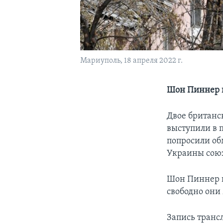
Мариуполь, 18 апреля 2022 г.
Шон Пиннер и
Двое британс
выступили в 
попросили об
Украины сою
Шон Пиннер и
свободно они 
Запись трансл