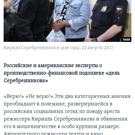
Learning English
СОЦИАЛЬНЫЕ СЕТИ
Кирилл Серебренников в зале суда, 23 августа 2017
Языки
Российские и американские эксперты о
производственно-финансовой подоплеке «дела
Серебренникова»
«Верю!» «Не верю!» Эти два категоричных мнения
преобладают в полемике, развернувшейся в
российских социальных сетях по поводу ареста
режиссера Кирилла Серебренникова и обвинения
его в мошенничестве в особо крупном размере.
Авторитетного режиссера театра и кино,