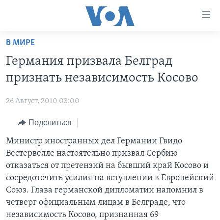
Линки
доступности
Перейти
В МИРЕ
на
ГЛАВНОЕ
Германия призвала Белград
основной
ПРОГРАММЫ
контент
признать независимость Косово
ПРОЕКТЫ
Перейти
АМЕРИКА
к
26 Август, 2010 03:00
ЭКСПЕРТИЗА
НОВОСТИ ЗА МИНУТУ
УЧИМ АНГЛИЙСКИЙ
основной
Поделиться
ИНТЕРВЬЮ
ИТОГИ
НАША АМЕРИКАНСКАЯ ИСТОРИЯ
навигации
Перейти
ФАКТЫ ПРОТИВ ФЕЙКОВ
Министр иностранных дел Германии Гвидо
ПОЧЕМУ ЭТО ВАЖНО?
А КАК В АМЕРИКЕ?
в
Вестервелле настоятельно призвал Сербию
ЗА СВОБОДУ ПРЕССЫ
ДИСКУССИЯ VOA
АРТЕФАКТЫ
поиск
отказаться от претензий на бывший край Косово и
УЧИМ АНГЛИЙСКИЙ
ДЕТАЛИ
АМЕРИКАНСКИЕ ГОРОДКИ
сосредоточить усилия на вступлении в Европейский
Союз. Глава германской дипломатии напомнил в
ВИДЕО
НЬЮ-ЙОРК NEW YORK
ТЕСТЫ
четверг официальным лицам в Белграде, что
ПОДПИСКА НА НОВОСТИ
АМЕРИКА. БОЛЬШОЕ ПУТЕШЕСТВИЕ
независимость Косово, признанная 69