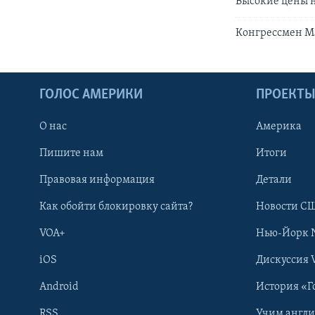
Высокие цены на
Конгрессмен Ма
ГОЛОС АМЕРИКИ
ПРОЕКТ
О нас
Америка
Пишите нам
Итоги
Правовая информация
Детали
Как обойти блокировку сайта?
Новости СШ
VOA+
Нью-Йорк 
iOS
Дискуссия 
Android
История «Г
RSS
Учим англ