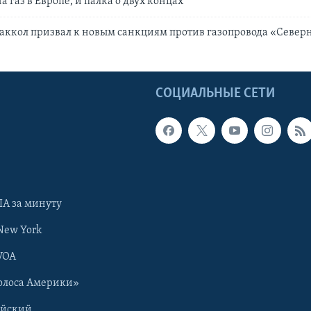
 газ в Европе, и палка о двух концах
ккол призвал к новым санкциям против газопровода «Север
Ы
СОЦИАЛЬНЫЕ СЕТИ
А за минуту
New York
VOA
олоса Америки»
ийский