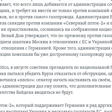
являет, что всего лишь добивается от администрации 
циях, и требует их ввести не только против компаний
ков, но и против самого газопровода. Администрация 
ела санкции против компании «Северный поток-2» и е
е их приостановила, сославшись на соображения наци
. Белый Дом утверждает, что по-прежнему против газо
рудием шантажа Москвы в отношениях с ЕС и Украиной
ь отношения с Германией. Кроме того, администрация 
нкции помешали бы уже достроенному газопроводу зар
itico, в августе советник президента по национальной
ан пытался убедить Круза отказаться от обструкции, о
ночился «плохо»: сенатор начать настаивать на своём,
ь администрации дал ему понять, что дополнительные
нтства Байдена вводиться не будут.
ток-2», который поддерживает Германия и ряд других
ого выступают Украина и несколько государств ЕС, дос