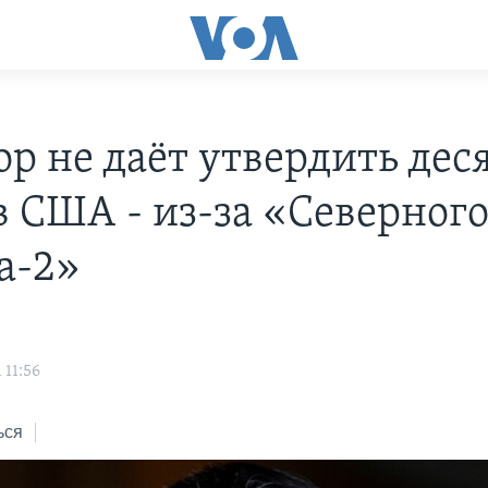
ор не даёт утвердить дес
в США - из-за «Северног
а-2»
 11:56
ься