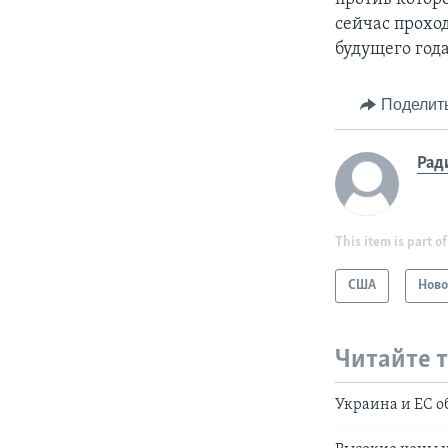
сейчас прохо
будущего года
Поделит
Рад
This item is part of
США
Ново
Читайте 
Украина и ЕС о