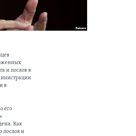
яцев
ложенных
а и послов в
дминистрации
и в
о его
»
ена. Как
р послов и