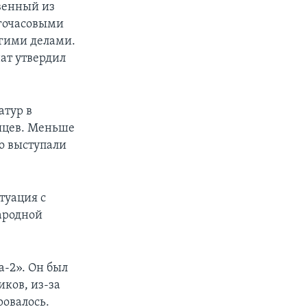
венный из
огочасовыми
угими делами.
нат утвердил
атур в
сяцев. Меньше
о выступали
туация с
ародной
а-2». Он был
ков, из-за
ровалось.