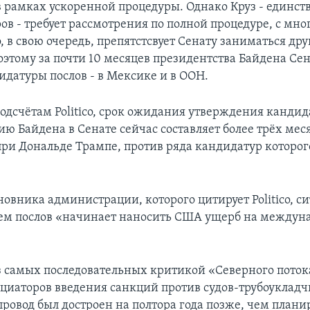
в рамках ускоренной процедуры. Однако Круз - единст
ров - требует рассмотрения по полной процедуре, с мн
, в свою очередь, препятстсвует Сенату заниматься др
оэтому за почти 10 месяцев президентства Байдена Се
идатуры послов - в Мексике и в ООН.
подсчётам Politico, срок ожидания утверждения кандид
ю Байдена в Сенате сейчас составляет более трёх ме
при Дональде Трампе, против ряда кандидатур которог
овника администрации, которого цитирует Politico, си
ем послов «начинает наносить США ущерб на междун
из самых последовательных критикой «Северного поток
циаторов введения санкций против судов-трубоукладчи
ровод был достроен на полтора года позже, чем плани