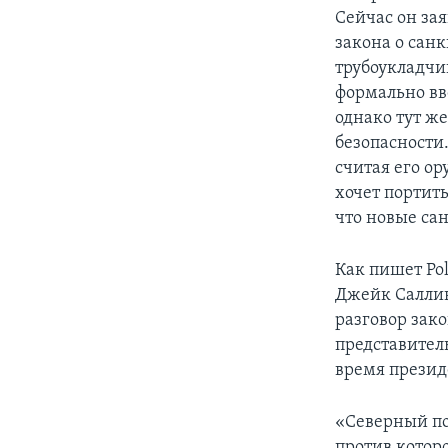
Сейчас он за
закона о санк
трубоукладчи
формально вв
однако тут ж
безопасности
считая его о
хочет портит
что новые са
Как пишет Pol
Джейк Саллив
разговор зако
представител
время президе
«Северный по
против котор