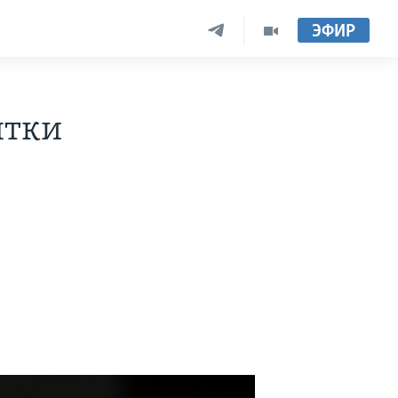
ЭФИР
ятки
о