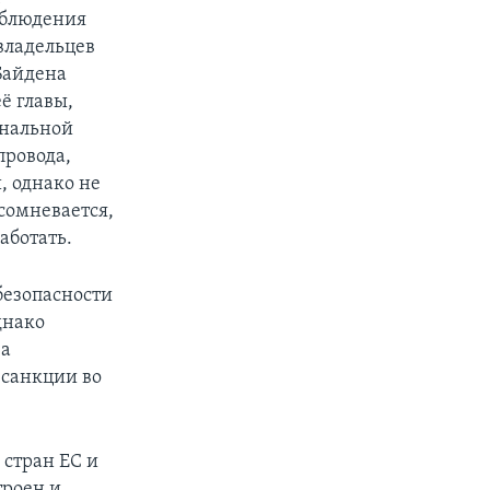
соблюдения
-владельцев
Байдена
ё главы,
ональной
провода,
, однако не
сомневается,
аботать.
 безопасности
днако
 а
 санкции во
 стран ЕС и
троен и