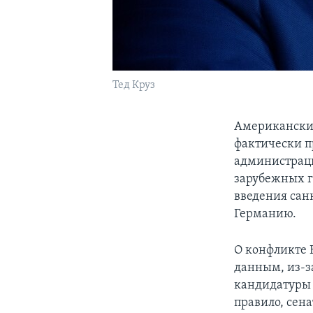
Тед Круз
Американский
фактически п
администраци
зарубежных г
введения сан
Германию.
О конфликте К
данным, из-з
кандидатуры 
правило, сен