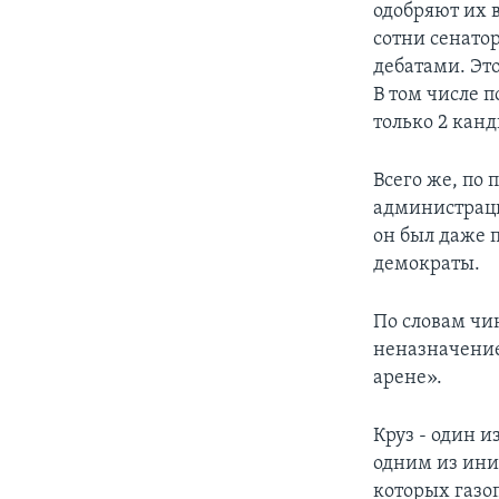
одобряют их 
сотни сенато
дебатами. Это
В том числе п
только 2 канд
Всего же, по 
администраци
он был даже 
демократы.
По словам чин
неназначени
арене».
Круз - один 
одним из ини
которых газоп