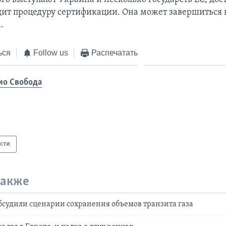
дит процедуру сертификации. Она может завершиться 
.
ься
Follow us
Распечатать
ио Свобода
сти
также
бсудили сценарии сохранения объемов транзита газа