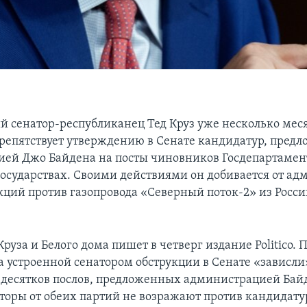
 сенатор-республиканец Тед Круз уже несколько мес
репятствует утверждению в Сенате кандидатур, пред
ей Джо Байдена на посты чиновников Госдепартамент
осударствах. Своими действиями он добивается от а
кций против газопровода «Северный поток-2» из Росси
руза и Белого дома пишет в четверг издание Politico. П
а устроенной сенатором обструкции в Сенате «зависли
десятков послов, предложенных администрацией Байд
аторы от обеих партий не возражают против кандидату