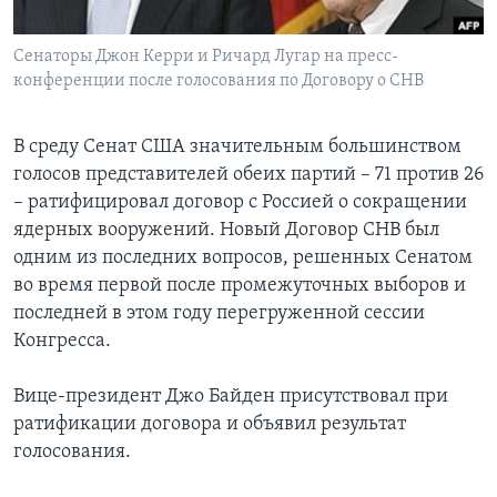
Learning English
Сенаторы Джон Керри и Ричард Лугар на пресс-
конференции после голосования по Договору о СНВ
СОЦИАЛЬНЫЕ СЕТИ
В среду Сенат США значительным большинством
голосов представителей обеих партий – 71 против 26
– ратифицировал договор с Россией о сокращении
Языки
ядерных вооружений. Новый Договор СНВ был
одним из последних вопросов, решенных Сенатом
во время первой после промежуточных выборов и
последней в этом году перегруженной сессии
Конгресса.
Вице-президент Джо Байден присутствовал при
ратификации договора и объявил результат
голосования.