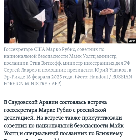
Learning English
СОЦИАЛЬНЫЕ СЕТИ
Госсекретарь США Марко Рубио, советник по
национальной безопасности Майк Уолтц министр,
Языки
посланник Стив Виткофф, министр иностранных дел РФ
Сергей Лавров и помощник президента Юрий Ушаков, в
Эр-Рияде 18 февраля 2025 года. (Фото: Handout / RUSSIAN
FOREIGN MINISTRY / AFP)
В Саудовской Аравии состоялась встреча
госсекретаря Марко Рубио с российской
делегацией. На встрече также присутствовали
советник по национальной безопасности Майк
Уолтц и специальный посланник по Ближнему