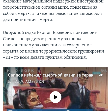
оказание материальной поддержки иностранной
террористической организации, повлекшее за
собой смерть; а также использование автомобиля
для причинения смерти.
Окружной судья Вернон Бродерик приговорит
Саипова к предусмотренному законом
пожизненному заключению за совершение
теракта от имени террористической группировки
«ИГ» по всем девяти пунктам обвинения.
Саипов избежал смертной казни за теракт 2017 года в США
by
ГОЛОС АМЕРИКИ
No media source currently available