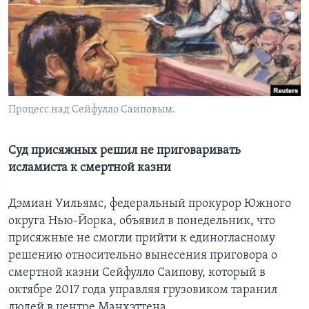
Learning English
СОЦИАЛЬНЫЕ СЕТИ
Процесс над Сейфулло Саиповым.
Языки
Суд присяжных решил не приговаривать
исламиста к смертной казни
Дэмиан Уильямс, федеральный прокурор Южного
округа Нью-Йорка, объявил в понедельник, что
присяжные не смогли прийти к единогласному
решению относительно вынесения приговора о
смертной казни Сейфулло Саипову, который в
октябре 2017 года управляя грузовиком таранил
людей в центре Манхэттена.