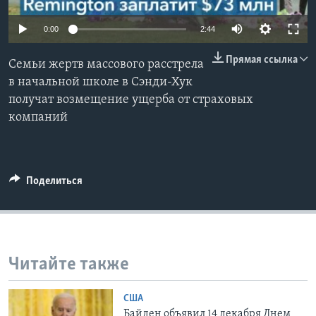
Learning English
0:00
2:44
Прямая ссылка
СОЦИАЛЬНЫЕ СЕТИ
Семьи жертв массового расстрела
в начальной школе в Сэнди-Хук
получат возмещение ущерба от страховых
компаний
Языки
Поделиться
Читайте также
США
Байден объявил 14 декабря Днем