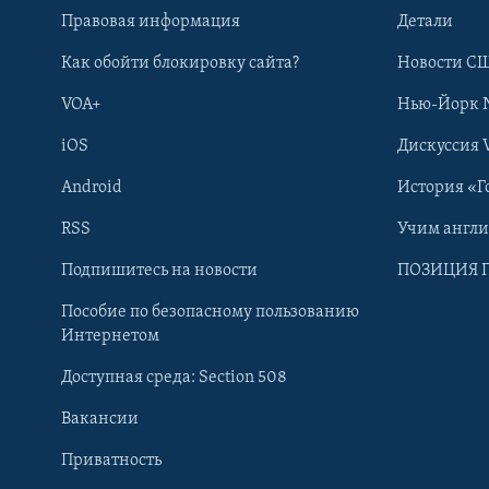
Правовая информация
Детали
Как обойти блокировку сайта?
Новости СШ
VOA+
Нью-Йорк 
iOS
Дискуссия 
Android
История «Г
RSS
Учим англ
Learning English
Подпишитесь на новости
ПОЗИЦИЯ 
Пособие по безопасному пользованию
СОЦИАЛЬНЫЕ СЕТИ
Интернетом
Доступная среда: Section 508
Вакансии
Приватность
Языки