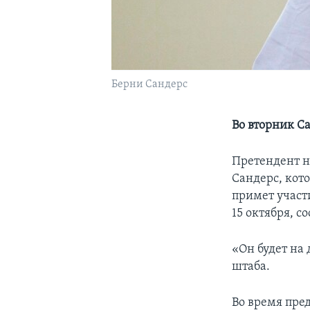
Берни Сандерс
Во вторник С
Претендент н
Сандерс, кот
примет участ
15 октября, с
«Он будет на
штаба.
Во время пре