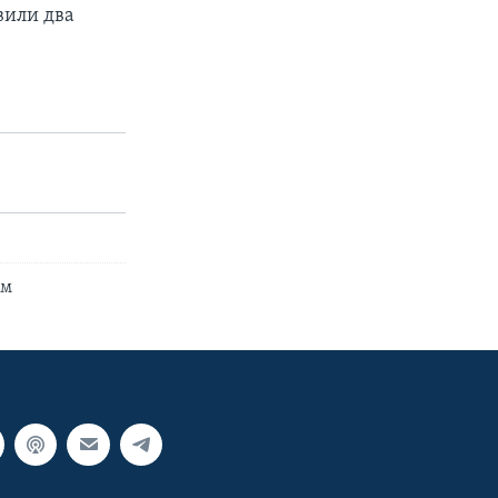
овили два
ем