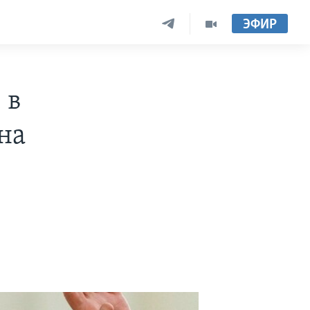
ЭФИР
 в
на