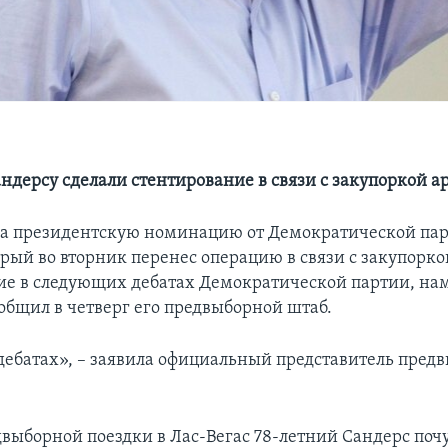
андерсу сделали стентирование в связи с закупоркой а
а президентскую номинацию от Демократической па
орый во вторник перенес операцию в связи с закупорко
ие в следующих дебатах Демократической партии, на
ообщил в четверг его предвыборной штаб.
 дебатах», – заявила официальный представитель пред
двыборной поездки в Лас-Вегас 78-летний Сандерс поч