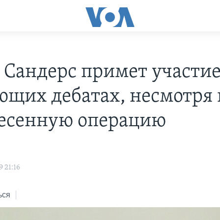
 Сандерс примет участие
ющих дебатах, несмотря 
есенную операцию
 21:16
ься