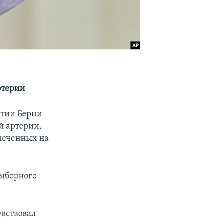
ртерии
ртии Берни
й артерии,
меченных на
выборного
увствовал