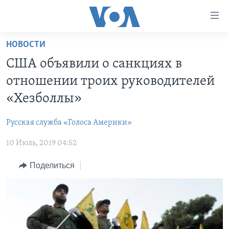
Линки
доступности
Перейти
НОВОСТИ
на
ГЛАВНОЕ
США объявили о санкциях в
основной
ПРОГРАММЫ
контент
отношении троих руководителей
ПРОЕКТЫ
Перейти
АМЕРИКА
«Хезболлы»
к
ЭКСПЕРТИЗА
НОВОСТИ ЗА МИНУТУ
УЧИМ АНГЛИЙСКИЙ
основной
Русская служба «Голоса Америки»
ИНТЕРВЬЮ
ИТОГИ
НАША АМЕРИКАНСКАЯ ИСТОРИЯ
навигации
Перейти
10 Июль, 2019 04:52
ФАКТЫ ПРОТИВ ФЕЙКОВ
ПОЧЕМУ ЭТО ВАЖНО?
А КАК В АМЕРИКЕ?
в
ЗА СВОБОДУ ПРЕССЫ
Поделиться
ДИСКУССИЯ VOA
АРТЕФАКТЫ
поиск
УЧИМ АНГЛИЙСКИЙ
ДЕТАЛИ
АМЕРИКАНСКИЕ ГОРОДКИ
ВИДЕО
НЬЮ-ЙОРК NEW YORK
ТЕСТЫ
ПОДПИСКА НА НОВОСТИ
АМЕРИКА. БОЛЬШОЕ ПУТЕШЕСТВИЕ