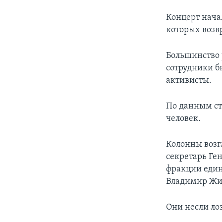
Концерт нача
которых возвр
Большинство 
сотрудники 
активисты.
По данным ст
человек.
Колонны возг
секретарь Ге
фракции един
Владимир Жи
Они несли ло