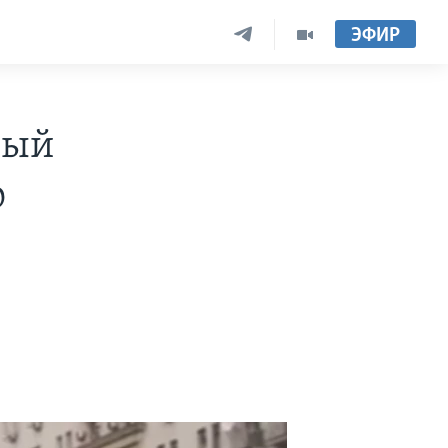
ЭФИР
ный
о