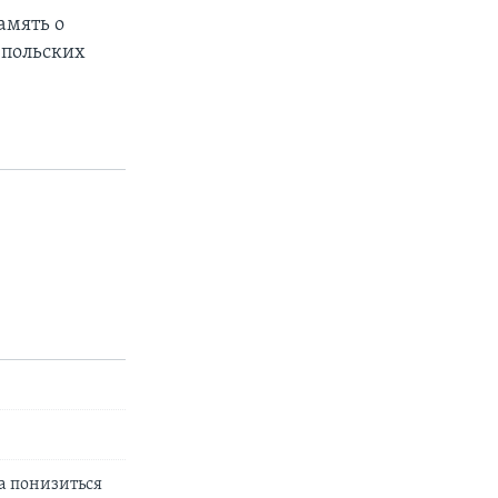
амять о
 польских
да понизиться