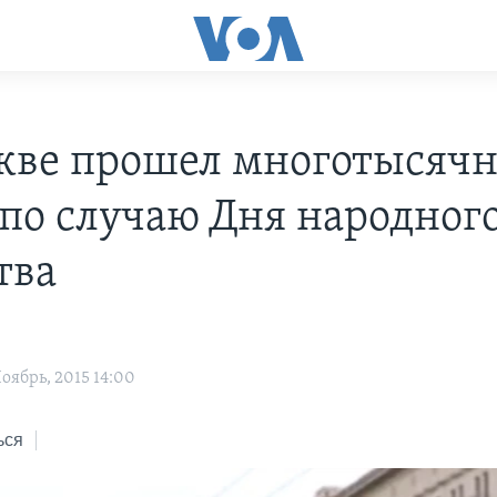
кве прошел многотысяч
по случаю Дня народног
тва
оябрь, 2015 14:00
ься