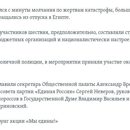
лся с минуты молчания по жертвам катастрофы, больш
ащались из отпуска в Египте.
участников шествия, предположительно, составляли с
бюджетных организаций и националистически настро
оличной полиции, в мероприятии приняли участие око
лавили секретарь Общественной палаты Александр Бр
нсовета партии «Единая Россия» Сергей Неверов, руко
ороссов в Государственной Думе Владимир Васильев 
риновский.
зунг акции «Мы едины!»