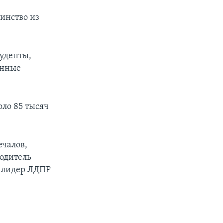
инство из
туденты,
енные
ло 85 тысяч
ечалов,
водитель
и лидер ЛДПР