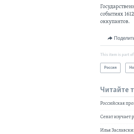
Государствен
событиях 1612
оккупантов.
Поделит
This item is part of
Россия
Но
Читайте 
Российская про
Сенат изучает 
Илья Заславски