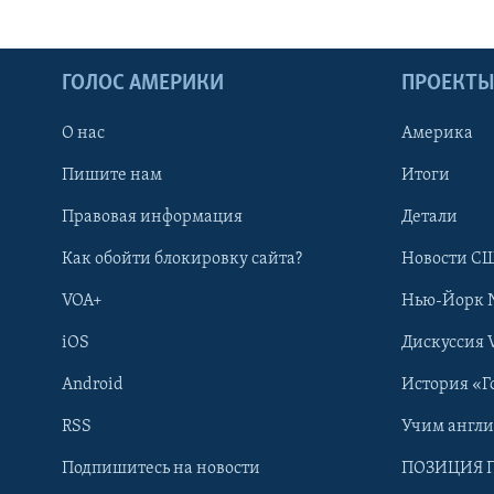
ГОЛОС АМЕРИКИ
ПРОЕКТ
О нас
Америка
Пишите нам
Итоги
Правовая информация
Детали
Как обойти блокировку сайта?
Новости СШ
VOA+
Нью-Йорк 
iOS
Дискуссия 
Android
История «Г
RSS
Учим англ
Learning English
Подпишитесь на новости
ПОЗИЦИЯ 