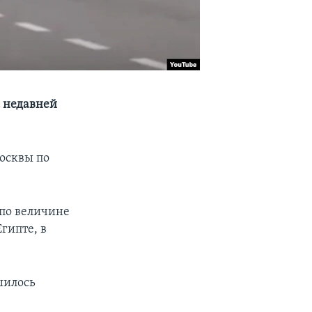
с недавней
осквы по
 по величине
гипте, в
шилось