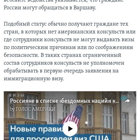
вебсайте ведомства указывается, что граждане
России могут обращаться в Варшаву.
Подобный статус обычно получают граждане тех
стран, в которых нет американских консульств или
где сотрудники консульств не могут выдавать визы
по политическим причинам или по соображениям
безопасности. В таких странах ограниченный
состав сотрудников консульств не уполномочен
обрабатывать в первую очередь заявления на
иммиграционную визу.
Россияне в списке «бездомных наций»: как это скажете на процессе получения виз гражданами России
by
ГОЛОС АМЕРИКИ
No media source currently available