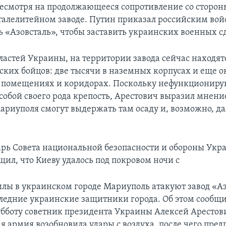
есмотря на продолжающееся сопротивление со сторо
талелитейном заводе. Путин приказал российским во
ь «Азовсталь», чтобы заставить украинских военных сд
ластей Украины, на территории завода сейчас находятс
ских бойцов: две тысячи в наземных корпусах и еще о
 помещениях и коридорах. Поскольку нефункционир
собой своего рода крепость, Арестович выразил мнение
риуполя смогут выдержать там осаду и, возможно, д
арь Совета национальной безопасности и обороны Укр
щил, что Киеву удалось под покровом ночи с
илы в украинском городе Мариуполь атакуют завод «Аз
ледние украинские защитники города. Об этом сообщи
убботу советник президента Украины Алексей Арестови
я армия возобновила удары с воздуха, после чего пре