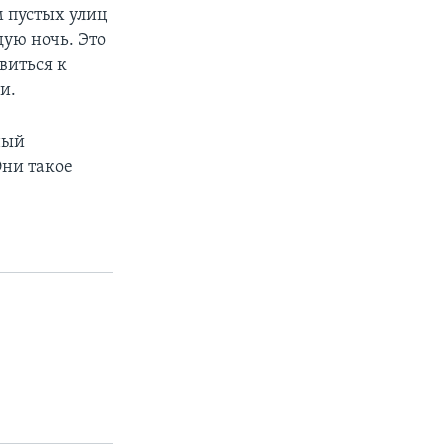
м пустых улиц
дую ночь. Это
авиться к
и.
ный
Они такое