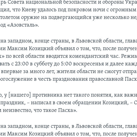
арь Совета национальной безопасности и обороны Укр
щил, что Киеву удалось под покровом ночи с огромны
ртолетом оружие на подвергающийся уже несколько не
од «Азовсталь».
на западном, конце страны, в Львовской области, глав
и Максим Козицкий объявил о том, что, после получе
» по всей области вводится комендантский час. Режи
вать с 23:00 в субботу до 5:00 воскресенья и далее каж
, впервые за много лет, жители области не смогут отпр
богослужение в честь празднования православной Пасх
, у [нашего] противника нет такого понятия, как важ
праздник, – написал в своем обращении Козицкий, – 
м неизвестно, что такое Пасха».
на западном, конце страны, в Львовской области, глав
и Максим Козицкий объявил о том, что, после получе