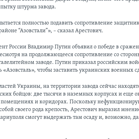
пытку штурма завода.
ытается полностью подавить сопротивление защитни
айоне “Азовстали”», – сказал Арестович.
ент России Владимир Путин объявил о победе в сражен
есмотря на продолжающееся сопротивление со сторо
талелитейном заводе. Путин приказал российским во
ь «Азовсталь», чтобы заставить украинских военных сд
ластей Украины, на территории завода сейчас находятс
ских бойцов: две тысячи в наземных корпусах и еще о
 помещениях и коридорах. Поскольку нефункционир
собой своего рода крепость, Арестович выразил мнение
риуполя смогут выдержать там осаду и, возможно, д