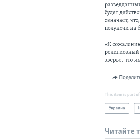
разведданных
будет действо
означает, что
полуночи на 
«К сожалению
религиозный 
зверье, что и
Поделит
This item is part of
Украина
Читайте 