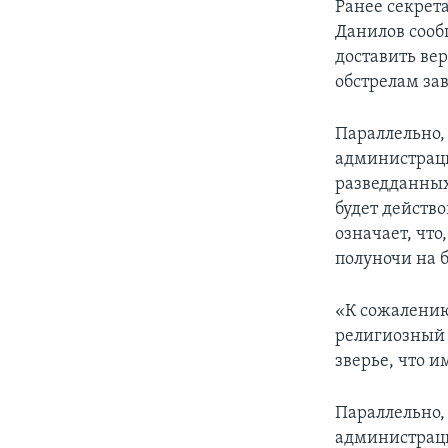
Ранее секрет
Данилов сооб
доставить ве
обстрелам зав
Параллельно, 
администраци
разведданных
будет действо
означает, что
полуночи на 
«К сожалению
религиозный 
зверье, что и
Параллельно, 
администраци