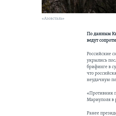
«Азовсталь»
По данным Ки
ведут сопрот
Российские с
укрылись пос
брифинге в с
что российска
неудачную по
«Противник п
Мариуполя в р
Ранее презид