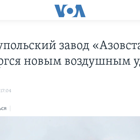
польский завод «Азовст
ргся новым воздушным 
s
 17:04
ься