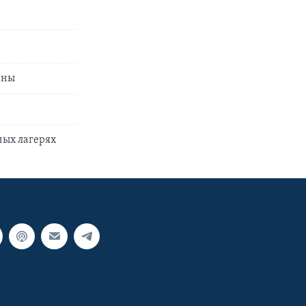
ины
ных лагерях