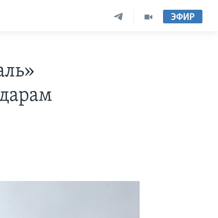
ЭФИР
аль»
ударам