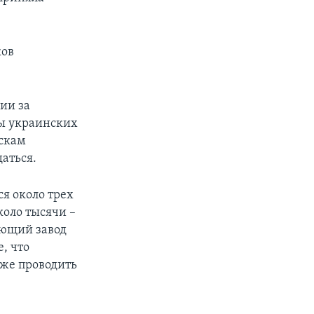
ков
ии за
ны украинских
йскам
аться.
я около трех
коло тысячи –
ующий завод
, что
аже проводить