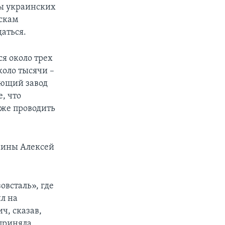
ны украинских
йскам
аться.
я около трех
коло тысячи –
ующий завод
, что
аже проводить
аины Алексей
овсталь», где
л на
ч, сказав,
дприняла