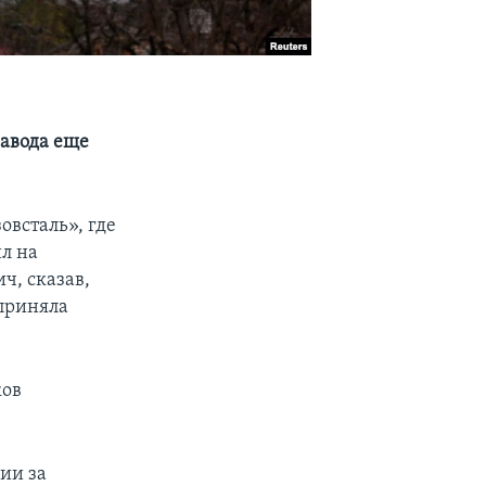
завода еще
овсталь», где
л на
ч, сказав,
дприняла
ков
ии за