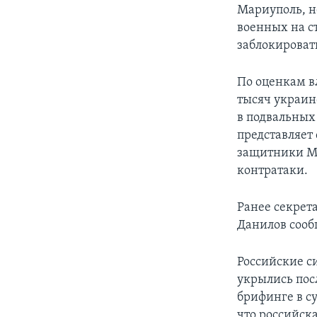
Мариуполь, н
военных на с
заблокироват
По оценкам в
тысяч украин
в подвальных
представляет 
защитники Ма
контратаки.
Ранее секрет
Данилов сооб
Российские с
укрылись пос
брифинге в с
что российска