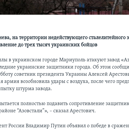
ева, на территории недействующего сталелитейного 
ивление до трех тысяч украинских бойцов
илы в украинском городе Мариуполь атакуют завод «Аз
ледние украинские защитники города. Об этом сообщи
убботу советник президента Украины Алексей Арестови
я армия возобновила удары с воздуха, после чего пре
пытку штурма завода.
ытается полностью подавить сопротивление защитни
айоне “Азовстали”», – сказал Арестович.
ент России Владимир Путин объявил о победе в сражен