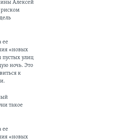
аины Алексей
м риском
дель
а ее
ния «новых
м пустых улиц
дую ночь. Это
авиться к
и.
ный
Они такое
а ее
ния «новых