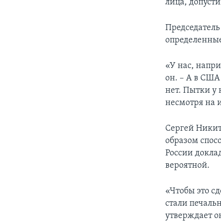
лица, допуст
Председатель
определенны
«У нас, напр
он. – А в США
нет. Пытки у
несмотря на 
Сергей Никит
образом спос
России докла
вероятной.
«Чтобы это сд
стали печаль
утверждает о