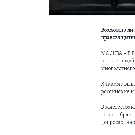
Возможно ли 
правозащитн
МОСКВА – В Р
пытках подоб
многолетнего
К такому выв
российские 
В многостран
11 сентября 
допросах, на