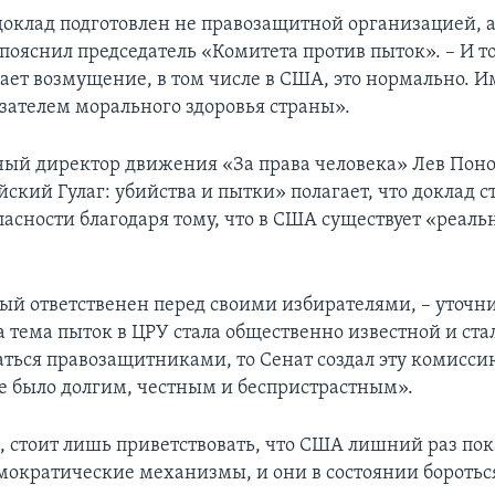
доклад подготовлен не правозащитной организацией, а
пояснил председатель «Комитета против пыток». – И то,
ает возмущение, в том числе в США, это нормально. И
азателем морального здоровья страны».
ый директор движения «За права человека» Лев Поно
ский Гулаг: убийства и пытки» полагает, что доклад с
ласности благодаря тому, что в США существует «реал
ый ответственен перед своими избирателями, – уточни
 тема пыток в ЦРУ стала общественно известной и ста
ться правозащитниками, то Сенат создал эту комиссию
е было долгим, честным и беспристрастным».
, стоит лишь приветствовать, что США лишний раз пок
мократические механизмы, и они в состоянии боротьс