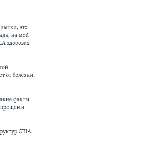
пытки, это
ада, на мой
США здоровая
этой
т от болезни,
такие факты
запрещены
труктур США.