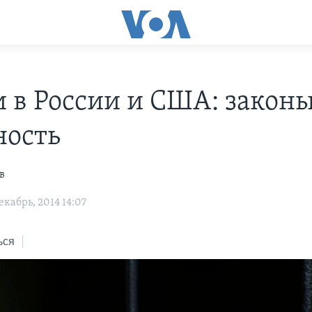
 в России и США: законы
ность
в
кабрь, 2014 14:07
ься