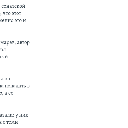
 сенатской
 что этот
менно это и
марев, автор
тал
ьный
л он. –
ла попадать в
, а ее
азали: у них
я с теми