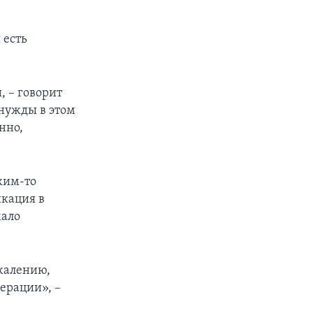
.
 есть
, – говорит
 нужды в этом
нно,
ким-то
икация в
мало
ожалению,
ерации», –