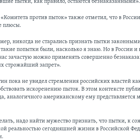
ившие пытки, как правило, остаются безнаказанными»
 «Комитета против пыток» также отметил, что в России
е плюсы.
имер, никогда не старались признать пытки законными
 такие попытки были, насколько я знаю. Но в России и
 нас зачастую можно применять совершенно безнаказа
их строжайший запрет».
ин пока не увидел стремления российских властей ка
обствовать искоренению пыток. В этом контексте публ
да, аналогичного американскому ему представляется 
елать, надо найти мужество признать, что пытки, к с
ной реальностью сегодняшней жизни в Российской Фед
н.