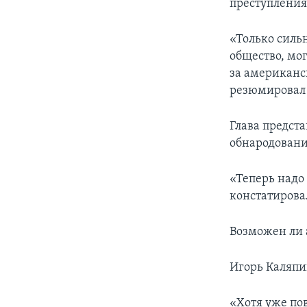
преступления
«Только силь
общество, мо
за американск
резюмировал
Глава предст
обнародован
«Теперь надо 
констатирова
Возможен ли 
Игорь Каляпин
«Хотя уже пов