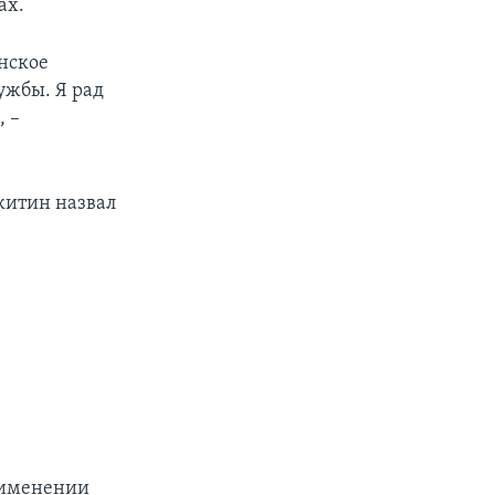
ах.
нское
ужбы. Я рад
, –
китин назвал
применении