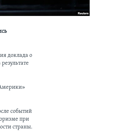
ись
ия доклада о
 результате
 Америки»
осле событий
роризме при
ости страны.