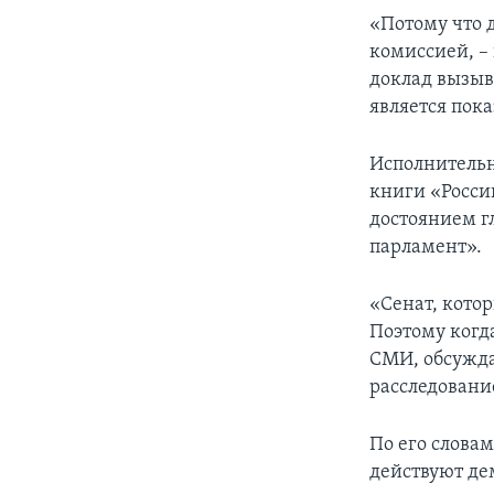
«Потому что 
комиссией, – 
доклад вызыв
является пок
Исполнительн
книги «Россий
достоянием г
парламент».
«Сенат, котор
Поэтому когда
СМИ, обсужда
расследовани
По его словам
действуют де