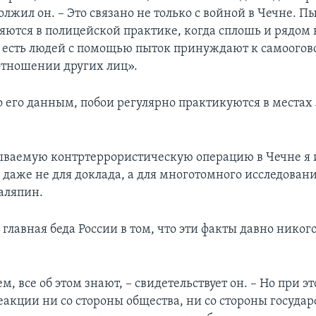
олжил он. – Это связано не только с войной в Чечне. П
яются в полицейской практике, когда сплошь и рядом
о есть людей с помощью пыток принуждают к самоогово
отношении других лиц».
по его данным, побои регулярно практикуются в места
ываемую контртеррористическую операцию в Чечне я и
а даже не для доклада, а для многотомного исследовани
аляпин.
, главная беда России в том, что эти факты давно никог
ем, все об этом знают, – свидетельствует он. – Но при э
акции ни со стороны общества, ни со стороны государс