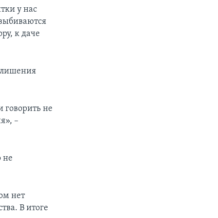
ытки у нас
 выбиваются
ру, к даче
х лишения
 говорить не
я», –
о не
том нет
тва. В итоге