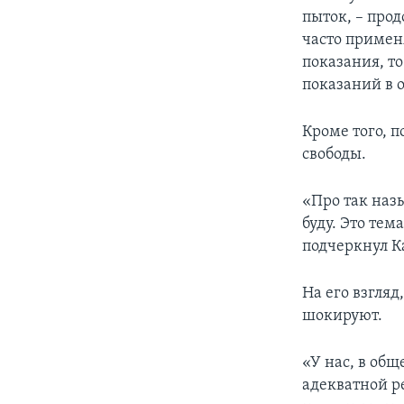
пыток, – прод
часто примен
показания, т
показаний в 
Кроме того, 
свободы.
«Про так наз
буду. Это тем
подчеркнул К
На его взгляд
шокируют.
«У нас, в общ
адекватной ре