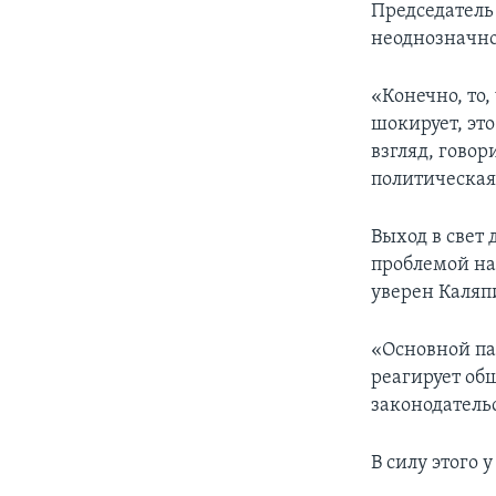
Председатель
неоднозначно
«Конечно, то
шокирует, это
взгляд, говор
политическая
Выход в свет 
проблемой на
уверен Каляп
«Основной па
реагирует об
законодатель
В силу этого