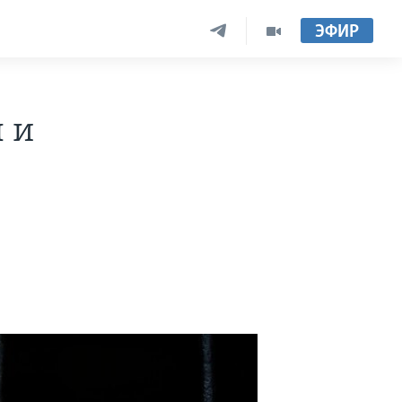
ЭФИР
 и