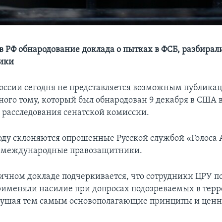
в РФ обнародование доклада о пытках в ФСБ, разбирал
ики
оссии сегодня не представляется возможным публикац
ного тому, который был обнародован 9 декабря в США в
 расследования сенатской комиссии.
оду склоняются опрошенные Русской службой «Голоса
и международные правозащитники.
ичном докладе подчеркивается, что сотрудники ЦРУ п
применяли насилие при допросах подозреваемых в тер
рушая тем самым основополагающие принципы и ценн